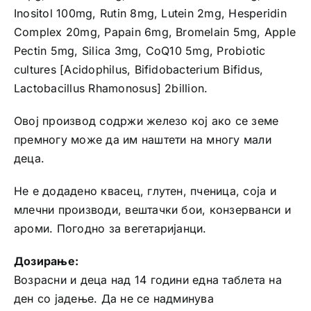
Inositol 100mg, Rutin 8mg, Lutein 2mg, Hesperidin
Complex 20mg, Papain 6mg, Bromelain 5mg, Apple
Pectin 5mg, Silica 3mg, CoQ10 5mg, Probiotic
cultures [Acidophilus, Bifidobacterium Bifidus,
Lactobacillus Rhamonosus] 2billion.
Овој производ содржи железо кој ако се земе
премногу може да им наштети на многу мали
деца.
Не е додадено квасец, глутен, пченица, соја и
млечни производи, вештачки бои, конзерванси и
ароми. Погодно за вегетаријанци.
Дозирање:
Возрасни и деца над 14 години една таблета на
ден со јадење. Да не се надминува