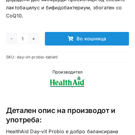
лактобацилус и бифидобактериум, збогатен со
CoQ10.
Во кошница
Day
Vit
SKU:
day-vit-probio-tableti
Probio
таблети
Производител
количина
Детален опис на производот и
употреба:
HealthAid Day-vit Probio е добро балансирана