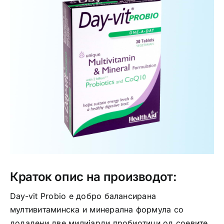
Интимно здравје
Лична хигиена
Медицински апрати
Нега на кожа
Краток опис на производот:
Day-vit Probio е добро балансирана
мултивитаминска и минерална формула со
додадени две милијарди пробиотици од соевите