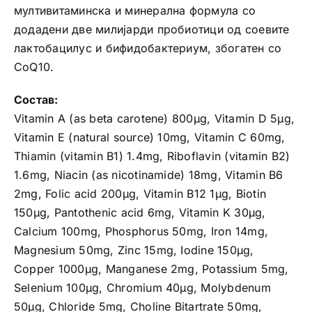
мултивитаминска и минерална формула со
додадени две милијарди пробиотици од соевите
лактобацилус и бифидобактериум, збогатен со
CoQ10.
Состав:
Vitamin A (as beta carotene) 800μg, Vitamin D 5μg,
Vitamin E (natural source) 10mg, Vitamin C 60mg,
Thiamin (vitamin B1) 1.4mg, Riboflavin (vitamin B2)
1.6mg, Niacin (as nicotinamide) 18mg, Vitamin B6
2mg, Folic acid 200μg, Vitamin B12 1μg, Biotin
150μg, Pantothenic acid 6mg, Vitamin K 30μg,
Calcium 100mg, Phosphorus 50mg, Iron 14mg,
Magnesium 50mg, Zinc 15mg, Iodine 150μg,
Copper 1000μg, Manganese 2mg, Potassium 5mg,
Selenium 100μg, Chromium 40μg, Molybdenum
50μg, Chloride 5mg, Choline Bitartrate 50mg,