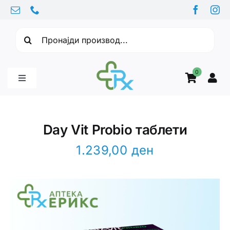
Skip
to
Барајте:
content
0
Toggle
Navigation
Бебе производи
Day Vit Probio таблети
Витамини
1.239,00
ден
Здравје
Здравствени проблеми