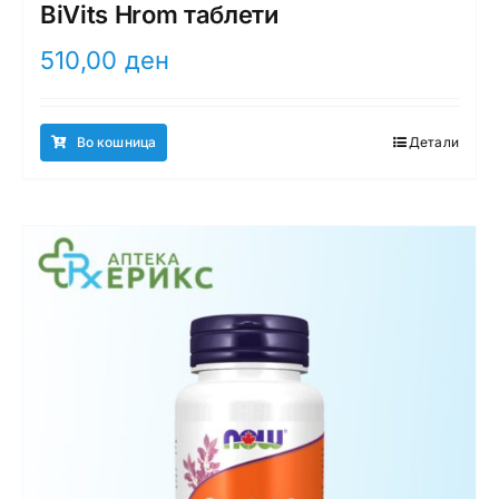
BiVits Hrom таблети
510,00
ден
Во кошница
Детали