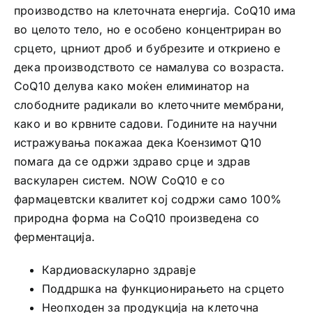
производство на клеточната енергија. CoQ10 има
во целото тело, но е особено концентриран во
срцето, црниот дроб и бубрезите и откриено е
дека производството се намалува со возраста.
CoQ10 делува како моќен елиминатор на
слободните радикали во клеточните мембрани,
како и во крвните садови. Годините на научни
истражувања покажаа дека Коензимот Q10
помага да се одржи здраво срце и здрав
васкуларен систем. NOW CoQ10 е со
фармацевтски квалитет кој содржи само 100%
природна форма на CoQ10 произведена со
ферментација.
Кардиоваскуларно здравје
Поддршка на функционирањето на срцето
Неопходен за продукција на клеточна