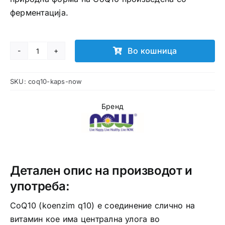
ферментација.
Во кошница
CoQ10
капсули
SKU:
coq10-kaps-now
количина
Бренд
Детален опис на производот и
употреба:
CoQ10 (koenzim q10) е соединение слично на
витамин кое има централна улога во