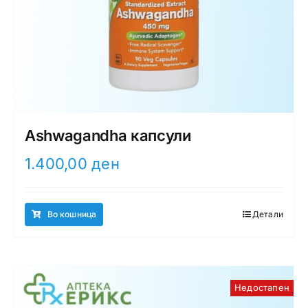
Ashwagandha капсули
1.400,00
ден
Во кошница
Детали
Недостапен