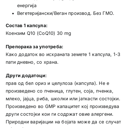
енергија
Вегетеријански/Веган производ. Без ГМО.
Состав 1 капсула:
Коензим Q10 (CoQ10) 30 mg
Препорака за употреба:
Како додаток во исхраната земете 1 капсула, 1-3
пати дневно, со храна.
Други додатоци:
прав од бел ориз и целулоза (капсула). Не е
произведено со пченица, глутен, соја, пченка,
млеко, јајца, риба, школки или јаткасти состојки.
Произведено во GMP капацитет кој произведува
други состојки кои ги содржат овие алергени.
Природни варијации на бојата може да се случат