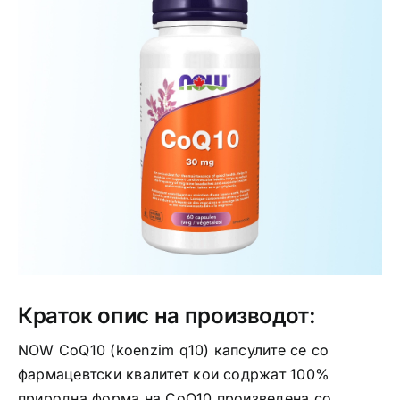
Интимно здравје
Лична хигиена
Медицински апрати
Нега на кожа
Краток опис на производот:
NOW CoQ10 (koenzim q10) капсулите се со
фармацевтски квалитет кои содржат 100%
природна форма на CoQ10 произведена со