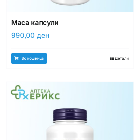
Maca капсули
990,00
ден
Во кошница
Детали