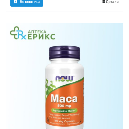
Во кошница
Детали