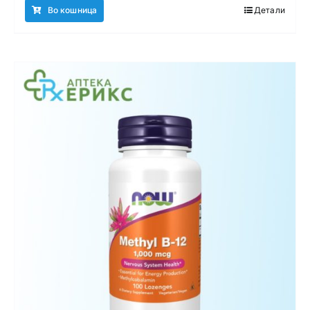
Во кошница
Детали