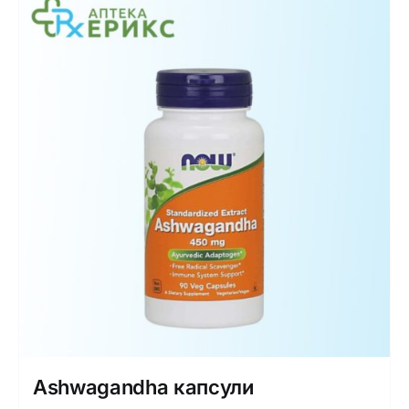
Интимно здравје
Лична хигиена
Медицински апрати
Нега на кожа
Ashwagandha капсули