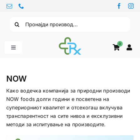
Skip
to
Барајте:
content
0
Toggle
Navigation
Бебе производи
NOW
Витамини
Како водечка компанија за природни производи
NOW foods долги години е посветена на
супериорниот квалитет и отсекогаш вклучува
Здравје
транспарентност на сите нивоа и ексклузивни
методи за испитување на производите.
Здравствени проблеми