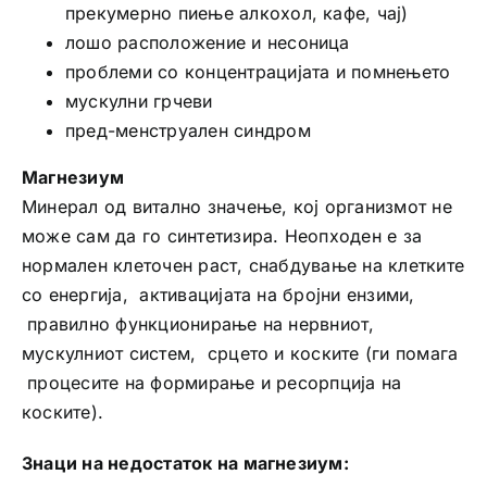
прекумерно пиење алкохол, кафе, чај)
лошо расположение и несоница
проблеми со концентрацијата и помнењето
мускулни грчеви
пред-менструален синдром
Магнезиум
Минерал од витално значење, кој организмот не
може сам да го синтетизира. Неопходен е за
нормален клеточен раст, снабдување на клетките
со енергија, активацијата на бројни ензими,
правилно функционирање на нервниот,
мускулниот систем, срцето и коските (ги помага
процесите на формирање и ресорпција на
коските).
Знаци на недостаток на магнезиум: