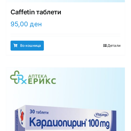
Caffetin таблети
95,00
ден
Во кошница
Детали