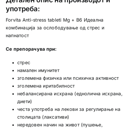
употреба:
Forvita Anti-stress tableti Mg + B6 Идеална
комбинација за ослободување од стрес и
напнатост
Се препорачува при:
стрес
намален имунитет
зголемена физичка или психичка активност
зголемена иритабилност
небалансирана исхрана (еднолична исхрана,
диети)
честа употреба на лекови за регулирање на
столицата (лаксативи)
нередовен начин на живот (пушење,