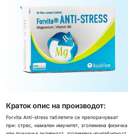
Интимно здравје
Лична хигиена
Медицински апрати
Нега на кожа
Краток опис на производот:
Forvita Anti-stress таблетите се препорачуваат
при: стрес, намален имунитет, зголемена физичка
или психичка активност, зголемена иритабилност,