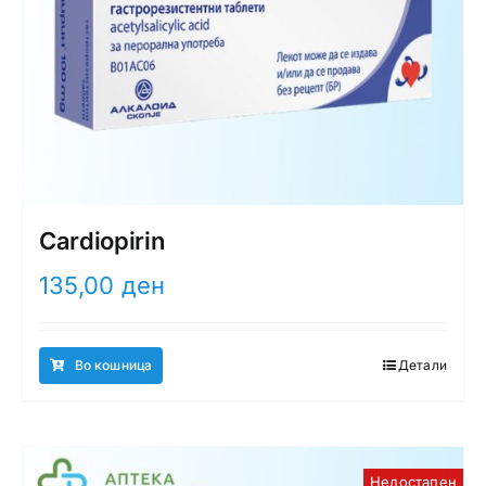
Cardiopirin
135,00
ден
Во кошница
Детали
Недостапен