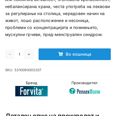
небалансирана храна, честа употреба на леквови
за регулирање на столица, нередовен начин на
живот, лошо расположение и несоница,
проблеми со концентрацијата и помнењето,
мускулни грчеви, пред-менструален синдром.
Во кошница
Forvita
Anti-
SKU:
5310090003207
stress
таблети
Бренд
Производител
количина
Детален опис на производот и