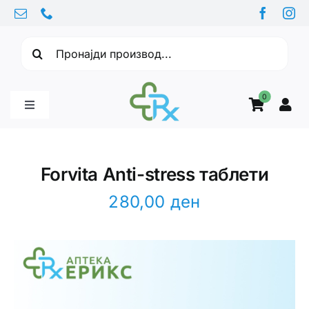
Skip
to
Барајте:
content
0
Toggle
Navigation
Бебе производи
Forvita Anti-stress таблети
Витамини
280,00
ден
Здравје
Здравствени проблеми