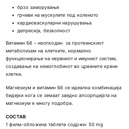
брзо заморување
грчеви на мускулите под коленото
кардиоваскуларни нарушувања
депресија, безволност
Витамин Б6 – неопходен за протеинскиот
метаболизам на клетките, нормално
функционирање на нервниот и имуниот систем,
создавање на хемоглобинот во црвените крвни
клетки.
Магнезиум и витамин Б6 се идеална комбинација
бидејки кога се земаат заедно апсорпцијата на
магнезиум е многу подобра.
СОСТАВ
1 филм-обложена таблета содржи: 50 mg