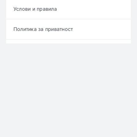
Услови и правила
Политика за приватност
Политика за достава
Политика за враќање производ
Политика за рефундирање
© Copyright 2022 - 2026 | Онлајн аптека ЕРИКС
сите права се задржани