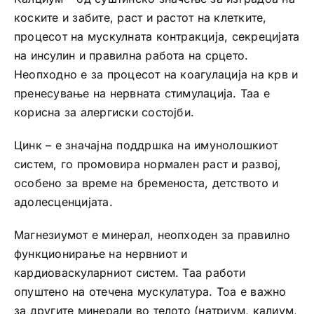
коските и забите, раст и растот на клетките,
процесот на мускулната контракција, секрецијата
на инсулин и правилна работа на срцето.
Неопходно е за процесот на коагулација на крв и
пренесување на нервната стимулација. Таа е
корисна за алергиски состојби.
Цинк – е значајна поддршка на имунолошкиот
систем, го промовира нормален раст и развој,
особено за време на бременоста, детството и
адолесценцијата.
Магнезиумот е минерал, неопходен за правилно
функционирање на нервниот и
кардиоваскуларниот систем. Таа работи
опуштено на отечена мускулатура. Тоа е важно
за другите минерали во телото (натриум, калиум,