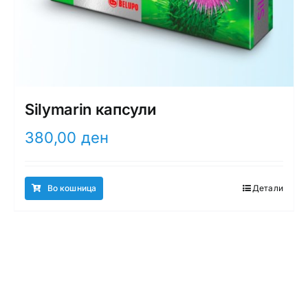
Silymarin капсули
380,00
ден
Во кошница
Детали