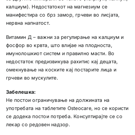
калциум). Недостатокот на магнезиум се
манифестира со брз замор, грчеви во лисјата,
нервна напнатост.
Витамин Д – важни за регулирање на калциум и
фосфор во крвта, што влијае на плодноста,
имунолошкиот систем и правилно масти. Во
недостаток предизвикува рахитис кај децата,
омекнување на коските кај постарите лица и
грчеви во мускулите.
Забелешка:
Не постои ограничување на должината на
употребата на таблетите Osteocare, но се користи
се додека постои потреба. Консултирајте се со
лекар со редовен надзор.