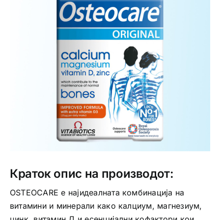
Интимно здравје
Лична хигиена
Медицински апрати
Нега на кожа
Краток опис на производот:
OSTEOCARE е најидеалната комбинација на
витамини и минерали како калциум, магнезиум,
цинк, витамин Д и есенцијални кофактори кои