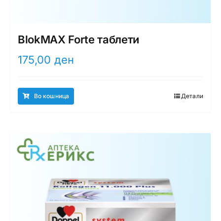
BlokMAX Forte таблети
175,00
ден
Во кошница
Детали