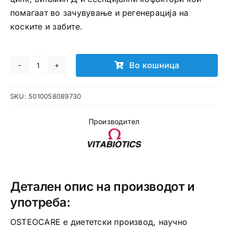
помагаат во зачувување и регенерација на
коските и забите.
Во кошница
Osteocare
таблети
SKU:
5010058089730
количина
Производител
Детален опис на производот и
употреба:
OSTEOCARE е диететски производ, научно