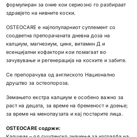
формулиран за оние кои сериозно го разбираат
здравјето на нивните коски.
OSTEOCARE е најпопуларниот суплемент со
соодветна препорачаната дневна доза на
калциум, магнезиум, цинк, витамин Д и
есенцијални кофактори кои помагаат во
зачувување и регенерација на коските и забите.
Се препорачува од англиското Национално
друштво за остеопороза.
Земањето екстра калциум е особено важно за
раст на децата, за време на бременост и доење;
за време на менопаузата и кај постарите лица.
OSTEOCARE содржи:
Калциум – од суштинско значење за изградба на