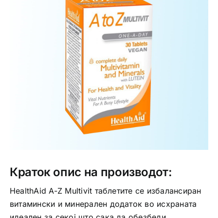
Интимно здравје
Лична хигиена
Медицински апрати
Нега на кожа
Краток опис на производот:
HealthAid A-Z Multivit таблетите се избалансиран
витамински и минерален додаток во исхраната
идеален за секој што сака да обезбеди