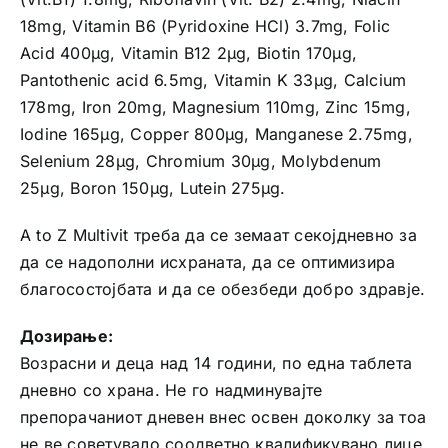
18mg, Vitamin B6 (Pyridoxine HCl) 3.7mg, Folic
Acid 400μg, Vitamin B12 2μg, Biotin 170μg,
Pantothenic acid 6.5mg, Vitamin K 33μg, Calcium
178mg, Iron 20mg, Magnesium 110mg, Zinc 15mg,
Iodine 165μg, Copper 800μg, Manganese 2.75mg,
Selenium 28μg, Chromium 30μg, Molybdenum
25μg, Boron 150μg, Lutein 275μg.
А to Z Multivit треба да се земаат секојдневно за
да се надополни исхраната, да се оптимизира
благосостојбата и да се обезбеди добро здравје.
Дозирање:
Возрасни и деца над 14 години, по една таблета
дневно со храна. Не го надминувајте
препорачаниот дневен внес освен доколку за тоа
не ве советувало соодветно квалификувано лице.