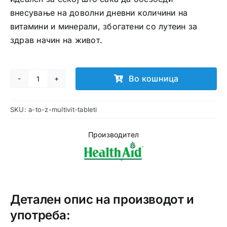
внесување на доволни дневни количини на
витамини и минерали, збогатени со лутеин за
здрав начин на живот.
Во кошница
A
to
SKU:
a-to-z-multivit-tableti
Z
Multivit
Производител
таблети
количина
Детален опис на производот и
употреба: