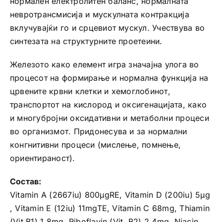
нормален електролитен баланс, нормалната
невротрансмисија и мускулната контракција
вклучувајќи го и срцевиот мускул. Учествува во
синтезата на структурните проетеини.
Железото како елемент игра значајна улога во
процесот на формирање и нормална функција на
црвените крвни клетки и хемоглобинот,
транспортот на кислород и оксигенацијата, како
и многубројни оксидативни и метаболни процеси
во организмот. Придонесува и за нормални
конгнитивни процеси (мислење, помнење,
ориентираност).
Состав:
Vitamin A (2667iu) 800μgRE, Vitamin D (200iu) 5μg
, Vitamin E (12iu) 11mgTE, Vitamin C 68mg, Thiamin
(Vit.B1) 1.8mg, Riboflavin (Vit. B2) 2.4mg, Niacin