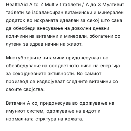
HealthAid A to Z Multivit таблети / А до З Мултивит
таблети se iзбалансиран витамински и минерален
додаток во исхраната идеален за секој што сака
да обезбеди внесување на доволни дневни
количини на витамини и минерали, збогатени со
лутеин за здрав начин на живот.
Многубројните витамини придонесуваат во
обезбедување на соодветното ниво на енергија
за секојдневните активности. Во самиот
производ се издвојуваат следните витамини со
своите својства:
Витамин А кој придонесува во одржување на
имуниот систем, одржување на видот и
нормалната стрктура на кожата.