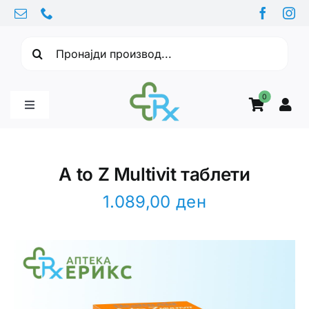
Skip
to
Барајте:
content
0
Toggle
Navigation
Бебе производи
A to Z Multivit таблети
Витамини
1.089,00
ден
Здравје
Здравствени проблеми