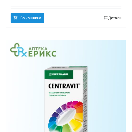
Во кошница
Детали