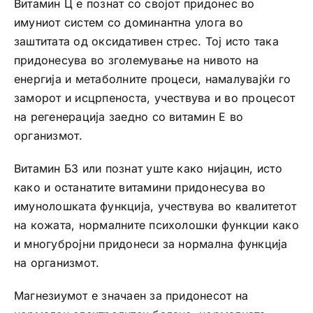
Витамин Ц е познат со својот придонес во
имуниот систем со доминантна улога во
заштитата од оксидативен стрес. Тој исто така
придонесува во зголемување на нивото на
енергија и метаболните процеси, намалувајќи го
заморот и исцрпеноста, учествува и во процесот
на регенерација заедно со витамин Е во
организмот.
Витамин Б3 или познат уште како нијацин, исто
како и останатите витамини придонесува во
имунолошката функција, учествува во квалитетот
на кожата, нормалните психолошки функции како
и многубројни придонеси за нормална функција
на организмот.
Магнезиумот е значаен за придонесот на