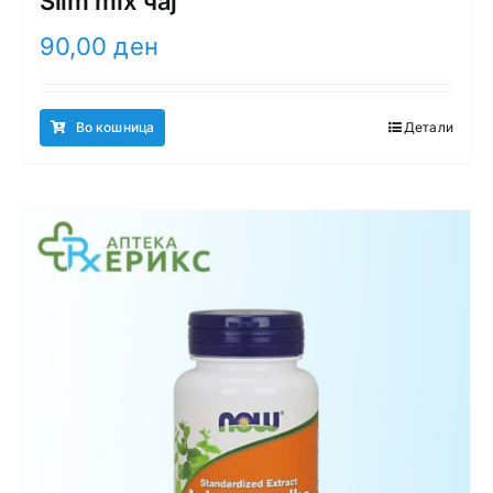
Slim mix чај
90,00
ден
Во кошница
Детали