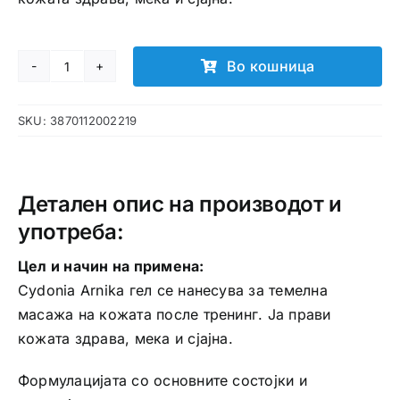
Во кошница
Cydonia
Arnika
SKU:
3870112002219
гел
количина
Детален опис на производот и
употреба:
Цел и начин на примена:
Cydonia Arnika гел се нанесува за темелна
масажа на кожата после тренинг. Ја прави
кожата здрава, мека и сјајна.
Формулацијата со основните состојки и