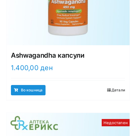
Ashwagandha капсули
1.400,00
ден
Во кошница
Детали
Недостапен