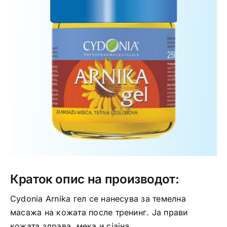
Интимно здравје
Лична хигиена
Медицински апрати
Нега на кожа
Краток опис на производот:
Cydonia Arnika гел се нанесува за темелна
масажа на кожата после тренинг. Ја прави
кожата здрава, мека и сјајна.