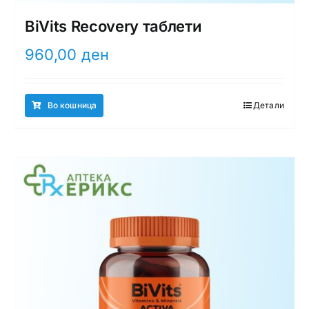
BiVits Recovery таблети
960,00
ден
Во кошница
Детали