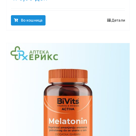
Во кошница
Детали