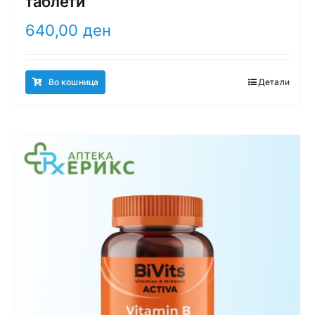
таблети
640,00
ден
Во кошница
Детали