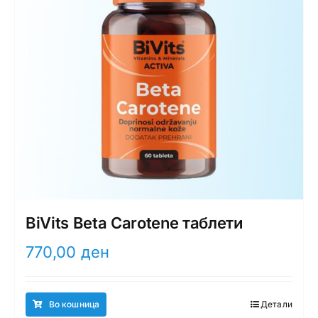
BiVits Beta Carotene таблети
770,00
ден
Во кошница
Детали