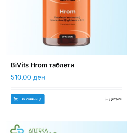
BiVits Hrom таблети
510,00
ден
Во кошница
Детали