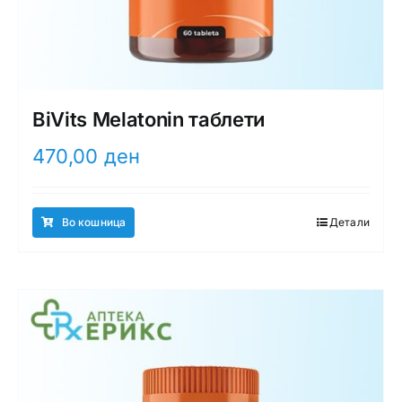
BiVits Melatonin таблети
470,00
ден
Во кошница
Детали