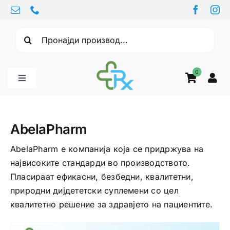
Skip
to
Барајте:
content
0
Toggle
Navigation
Бебе производи
AbelaPharm
Витамини
AbelaPharm е компанија која се придржува на
највисоките стандарди во производството.
Пласираат ефикасни, безбедни, квалитетни,
Здравје
природни дијдететски суплемени со цел
квалитетно решение за здравјето на пациентите.
Здравствени проблеми