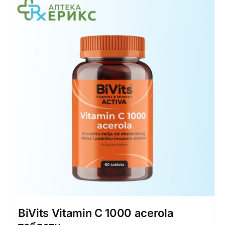
Интимно здравје
Лична хигиена
Медицински апрати
Нега на кожа
BiVits Vitamin C 1000 acerola