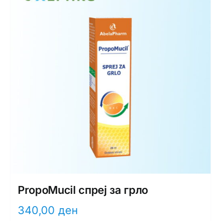
PropoMucil спреј за грло
340,00
ден