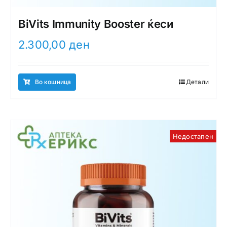
BiVits Immunity Booster ќеси
2.300,00
ден
Во кошница
Детали
Недостапен