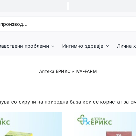
равствени проблеми
Интимно здравје
Лична х
Аптека ЕРИКС
»
IVA-FARM
вува со сирупи на природна база кои се користат за 