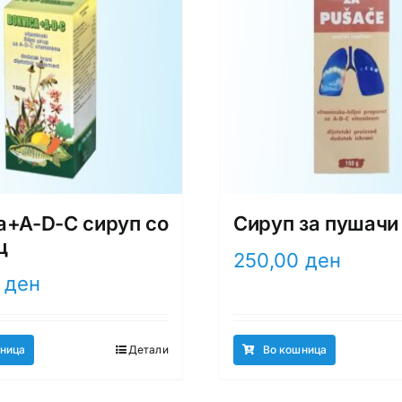
a+A-D-C сируп со
Сируп за пушачи
ц
250,00
ден
0
ден
ница
Детали
Во кошница