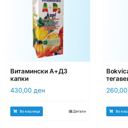
Витамински А+Д3
Bokvic
капки
тегаве
430,00
ден
260,0
Во кошница
Детали
Во кош