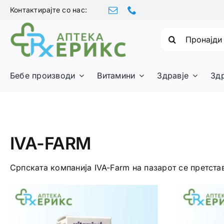
Skip
Контактирајте со нас:
to
content
Барајте:
Бебе производи
Витамини
Здравје
Зд
IVA-FARM
Српската компанија IVA-Farm на пазарот се претста