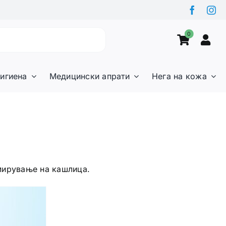
0
игиена
Медицински апрати
Нега на кожа
смирување на кашлица.