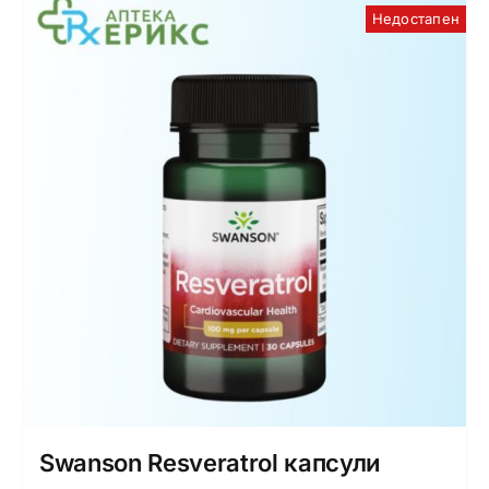
Недостапен
Интимно здравје
Лична хигиена
Медицински апрати
Нега на кожа
Swanson Resveratrol капсули