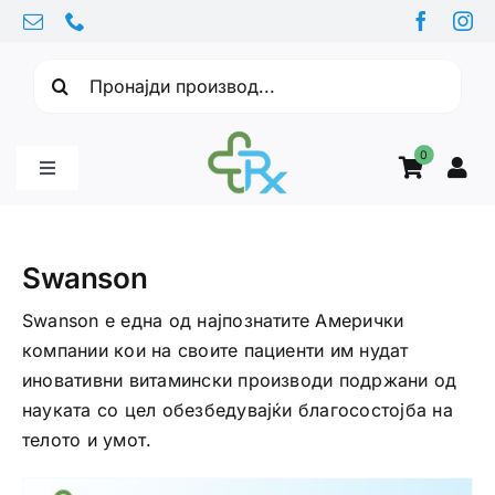
Skip
to
Барајте:
content
0
Toggle
Navigation
Бебе производи
Swanson
Витамини
Swanson е една од најпознатите Амерички
компании кои на своите пациенти им нудат
иновативни витамински производи подржани од
Здравје
науката со цел обезбедувајќи благосостојба на
телото и умот.
Здравствени проблеми