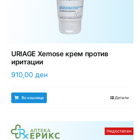
URIAGE Xemose крем против
иритации
910,00
ден
Во кошница
Детали
Недостапен