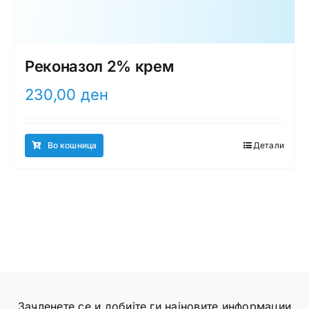
Реконазол 2% крем
230,00
ден
Во кошница
Детали
Зачленете се и добијте ги најновите информации