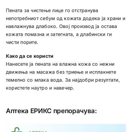
Пената за чистење лице го отстранува
непотребниот себум од кожата додека ја храни и
навлажнува длабоко. Овој производ ја остава
кожата помазна и затегната, а длабински ги
чисти порите.
Како да се користи
Нанесете ја пената на влажна кожа со нежни
движења на масажа без триење и исплакнете
темелно со млака вода. За најдобри резултати,
користете наутро и навечер.
Аптека ЕРИКС препорачува: