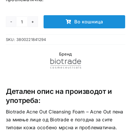
Во кошница
Acne
Out
SKU:
3800221841294
Cleansing
Foam
Бренд
количина
Детален опис на производот и
употреба:
Biotrade Acne Out Cleansing Foam – Acne Out пена
за миење лице од Biotrade е погодна за сите
типови кожа особено мрсна и проблематична.