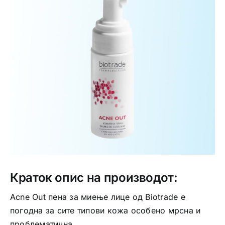
Интимно здравје
Лична хигиена
Медицински апрати
Нега на кожа
Краток опис на производот:
Acne Out пена за миење лице од Biotrade е
погодна за сите типови кожа особено мрсна и
проблематична.