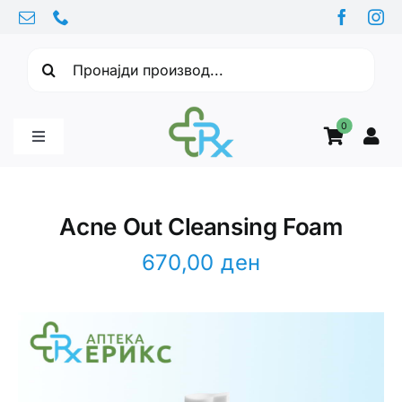
Skip
to
Барајте:
content
0
Toggle
Navigation
Бебе производи
Acne Out Cleansing Foam
Витамини
670,00
ден
Здравје
Здравствени проблеми