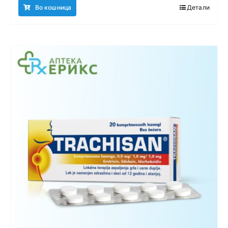
Во кошница
Детали