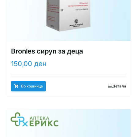
Bronles сируп за деца
150,00
ден
Во кошница
Детали