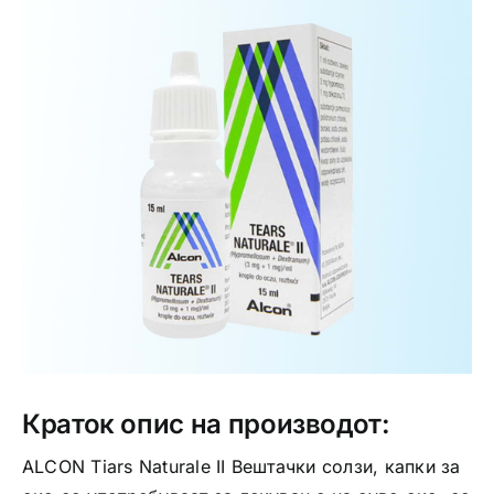
Интимно здравје
Лична хигиена
Медицински апрати
Нега на кожа
Краток опис на производот:
ALCON Tiars Naturale II Вештачки солзи, капки за