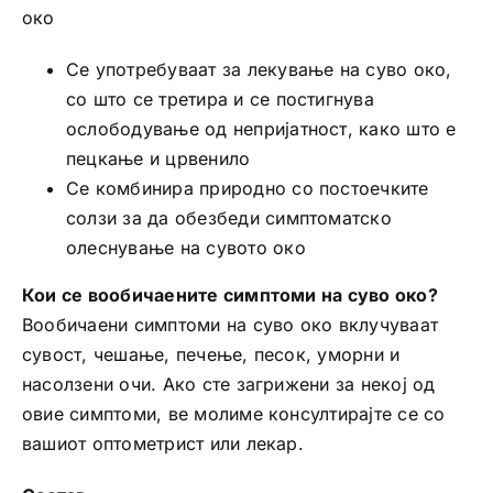
око
Се употребуваат за лекување на суво око,
со што се третира и се постигнува
ослободување од непријатност, како што е
пецкање и црвенило
Се комбинира природно со постоечките
солзи за да обезбеди симптоматско
олеснување на сувото око
Кои се вообичаените симптоми на суво око?
Вообичаени симптоми на суво око вклучуваат
сувост, чешање, печење, песок, уморни и
насолзени очи. Ако сте загрижени за некој од
овие симптоми, ве молиме консултирајте се со
вашиот оптометрист или лекар.