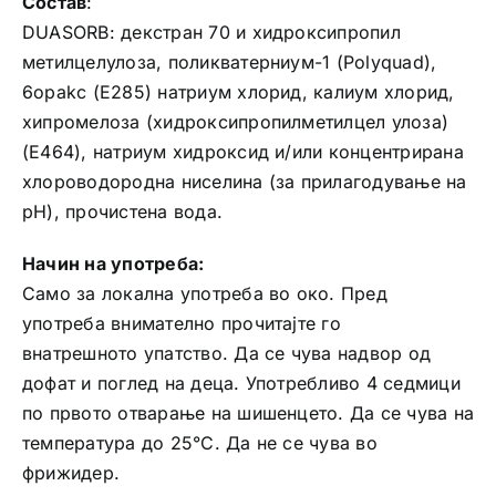
Состав
:
DUASORB: декстран 70 и хидроксипропил
метилцелулоза, поликватерниум-1 (Polyquad),
6opakc (E285) натриум хлорид, калиум хлорид,
хипромелоза (хидроксипропилметилцел улоза)
(Е464), натриум хидроксид и/или концентрирана
хлороводородна ниселина (за прилагодување на
рН), прочистена вода.
Начин на употреба:
Само за локална употреба во око. Пред
употреба внимателно прочитајте го
внатрешното упатство. Да се чува надвор од
дофат и поглед на деца. Употребливо 4 седмици
по првото отварање на шишенцето. Да се чува на
температура до 25°С. Да не се чува во
фрижидер.