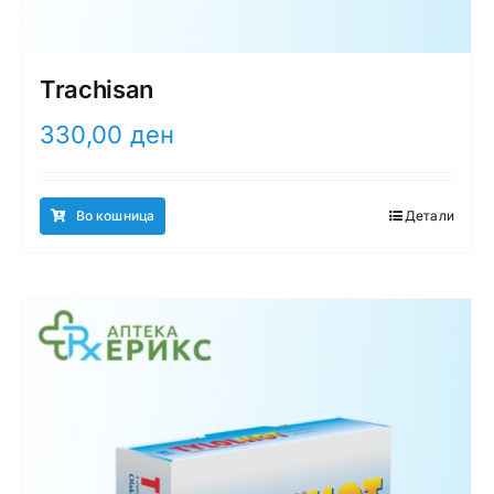
Trachisan
330,00
ден
Во кошница
Детали