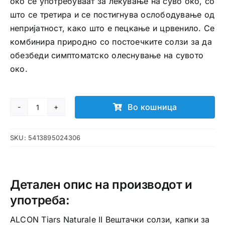
око се употребуваат за лекување на суво око, со
што се третира и се постигнува ослободување од
непријатност, како што е пецкање и црвенило. Се
комбинира природно со постоечките солзи за да
обезбеди симптоматско олеснување на сувото
око.
Во кошница
ALCON
Тиарс
SKU:
5413895024306
натурале
II
вештачки
солзи
Детален опис на производот и
количина
употреба:
ALCON Tiars Naturale II Вештачки солзи, капки за