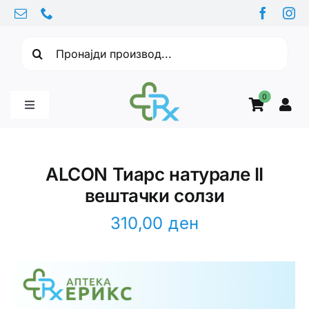
Skip
to
Барајте:
content
0
Toggle
Navigation
Бебе производи
ALCON Тиарс натурале II
вештачки солзи
Витамини
310,00
ден
Здравје
Здравствени проблеми