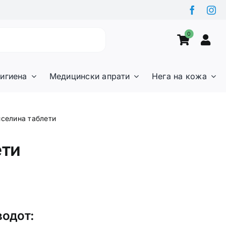
0
игиена
Медицински апрати
Нега на кожа
иселина таблети
ети
водот: