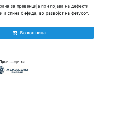
рана за превенција при појава на дефекти
и и спина бифида, во развојот на фетусот.
Во кошница
Производител