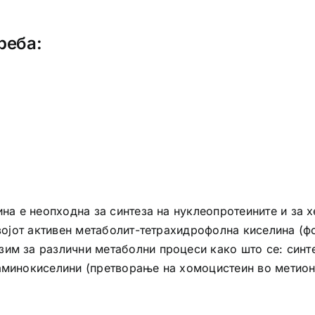
реба:
ина е неопходна за синтеза на нуклеопротеините и за 
својот активен метаболит-тетрахидрофолна киселина (ф
им за различни метаболни процеси како што се: синт
аминокиселини (претворање на хомоцистеин во метиони