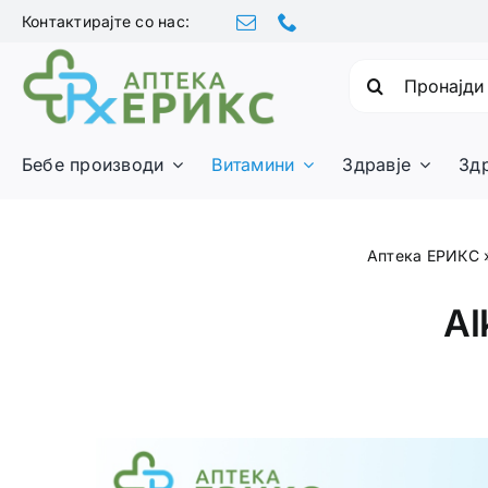
Skip
Контактирајте со нас:
to
content
Барајте:
Бебе производи
Витамини
Здравје
Зд
Аптека ЕРИКС
Al