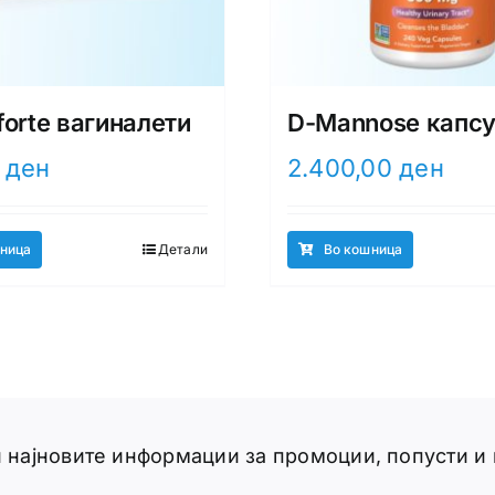
forte вагиналети
D-Mannose капс
0
ден
2.400,00
ден
ница
Детали
Во кошница
ги најновите информации за промоции, попусти и