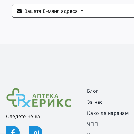
Блог
За нас
Како да нарачам
Следете нѐ на:
ЧПП