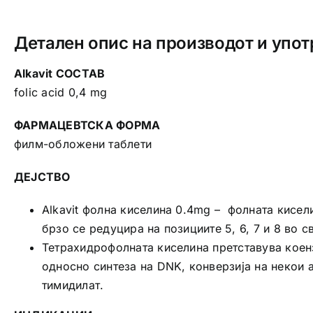
Детален опис на производот и упот
Alkavit СОСТАВ
folic acid 0,4 mg
ФАРМАЦЕВТСКА ФОРМА
филм-обложени таблети
ДЕЈСТВО
Alkavit фолна киселина 0.4mg – фолната кисел
брзо се редуцира на позициите 5, 6, 7 и 8 во 
Тетрахидрофолната киселина претставува коенз
односно синтеза на DNK, конверзија на некои 
тимидилат.