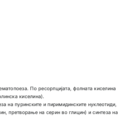
хематопоеза. По ресорпцијата, фолната киселина
олинска киселина).
еза на пуринските и пиримидинските нуклеотиди,
н, претворање на серин во глицин) и синтеза на