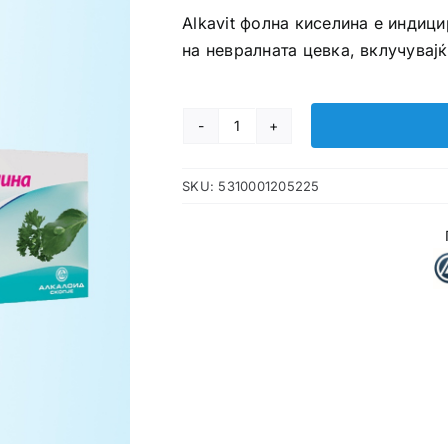
Alkavit фолна киселина е индици
на невралната цевка, вклучувајќ
Alkavit
фолна
SKU:
5310001205225
киселина
таблети
количина