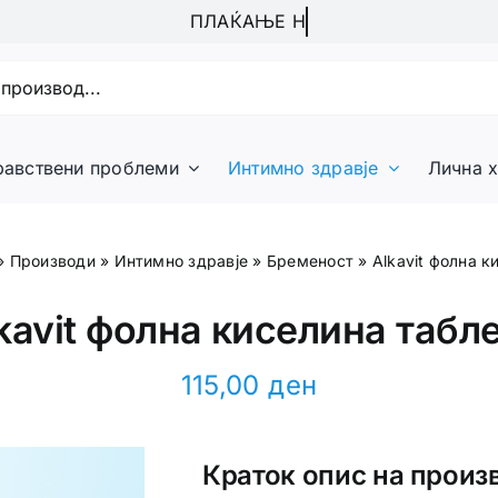
равствени проблеми
Интимно здравје
Лична х
»
Производи
»
Интимно здравје
»
Бременост
»
Alkavit фолна к
kavit фолна киселина табл
115,00
ден
Краток опис на произ