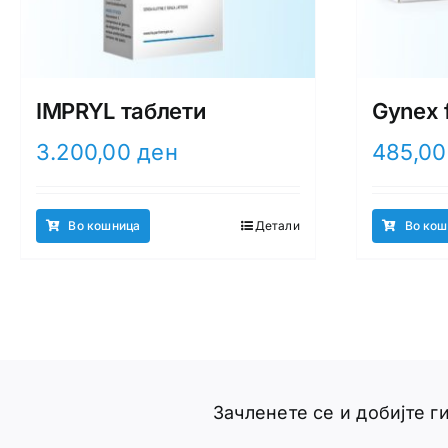
IMPRYL таблети
Gynex 
3.200,00
ден
485,0
Во кошница
Детали
Во кош
Зачленете се и добијте 