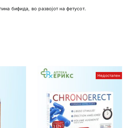
пина бифида, во развојот на фетусот.
Недостапен