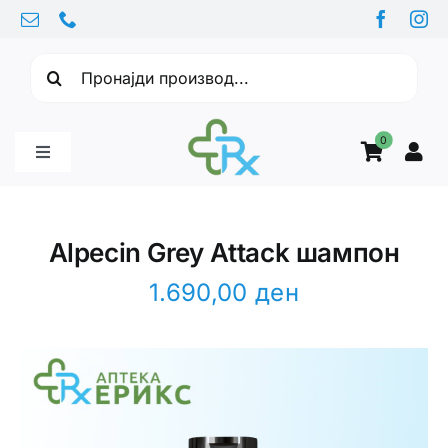
Skip
to
Барајте:
content
0
Toggle
Navigation
Бебе производи
Alpecin Grey Attack шампон
Витамини
1.690,00
ден
Здравје
Здравствени проблеми