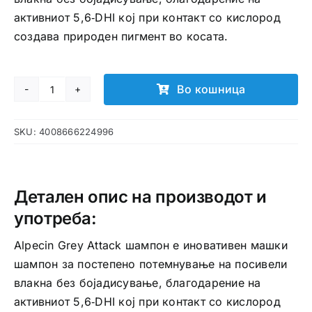
активниот 5,6‑DHI кој при контакт со кислород
создава природен пигмент во косата.
Во кошница
Alpecin
Grey
SKU:
4008666224996
Attack
шампон
количина
Детален опис на производот и
употреба:
Alpecin Grey Attack шампон е иновативен машки
шампон за постепено потемнување на посивели
влакна без бојадисување, благодарение на
активниот 5,6‑DHI кој при контакт со кислород