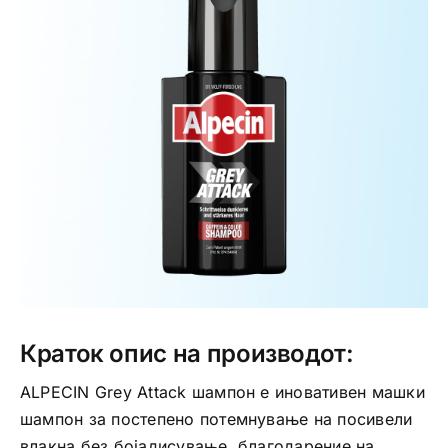
Интимно здравје
Лична хигиена
Медицински апрати
Нега на кожа
Краток опис на производот:
ALPECIN Grey Attack шампон е иновативен машки
шампон за постепено потемнување на посивели
влакна без бојадисување, благодарение на