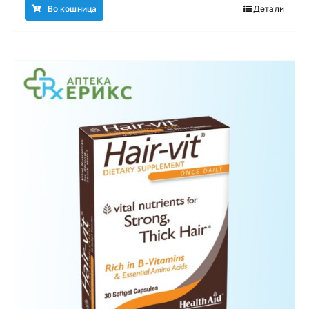
Во кошница
Детали