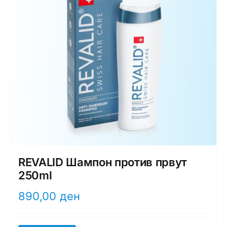
REVALID Шампон против првут
250ml
890,00
ден