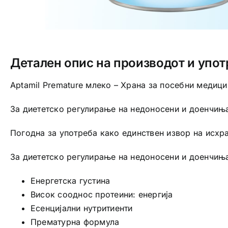
Детален опис на производот и упот
Aptamil Premature млеко – Храна за посебни медици
За диететско регулирање на недоносени и доенчиња
Погодна за употреба како единствен извор на исхра
За диететско регулирање на недоносени и доенчиња
Енергетска густина
Висок сооднос протеини: енергија
Есенцијални нутритиенти
Прематурна формула