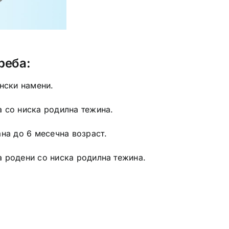
реба:
нски намени.
 со ниска родилна тежина.
на до 6 месечна возраст.
 родени со ниска родилна тежина.