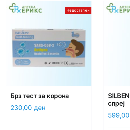
Недостапен
Брз тест за корона
SILBEN
спреј
230,00
ден
599,0