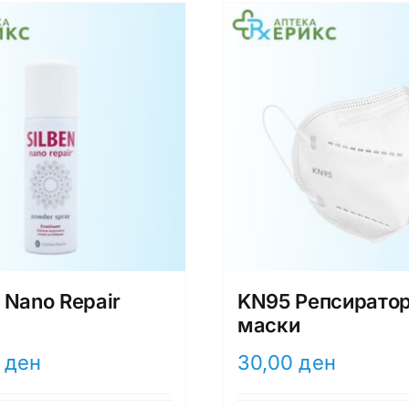
 Nano Repair
KN95 Репсирато
маски
0
ден
30,00
ден