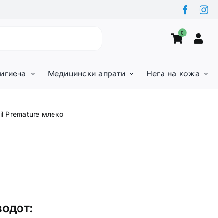
0
игиена
Медицински апрати
Нега на кожа
il Premature млеко
водот: