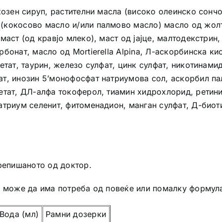
козен сируп, растителни масла (високо олеинско сонч
кокосово масло и/или палмово масло) масло од жолто
маст (од кравјо млеко), маст од јајце, малтодекстрин
бонат, масло од Mortierella Alpina, Л-аскорбинска ки
етат, таурин, железо сулфат, цинк сулфат, никотинами
т, инозин 5’монофосфат натриумова сол, аскорбил па
етат, ДЛ-алфа токоферол, тиамин хидрохлорид, ретин
атриум селенит, фитоменадион, манган сулфат, Д-биот
препишаното од доктор.
е може да има потреба од повеќе или помалку формул
Вода (мл)
Рамни дозерки