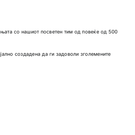
ањата со нашиот посветен тим од повеќе од 500
јално создадена да ги задоволи зголемените