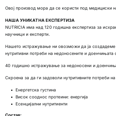
Овој производ мора да се користи под медициски н
НАША УНИКАТНА ЕКСПЕРТИЗА
NUTRICIA има над 120 годишна експертиза за исхра
научници и експерти.
Нашето истражување ни овозможи да ја создадеме н
нутритивни потреби на недоносените и доенчињата 
40 годишно истражување за недоносени и доенчиња
Скроена за да ги задоволи нутритивните потреби н
Енергетска густина
Висок сооднос протеини: енергија
Есенцијални нутритиенти
Состав: