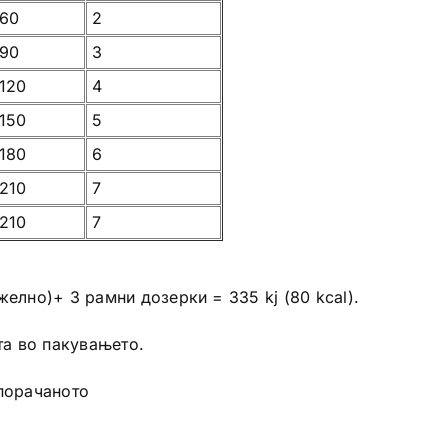
60
2
90
3
120
4
150
5
180
6
210
7
210
7
елно)+ 3 рамни дозерки = 335 kj (80 kcal).
та во пакувањето.
епорачаното