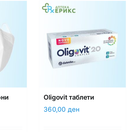
рни
Oligovit таблети
360,00
ден