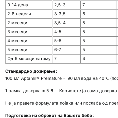
0-14 дена
2,5-3
7
2-8 недели
3-3,5
6
2 месеци
3,5-4
5
3 месеци
4-5
5
4 месеци
5-6
5
5 месеци
6-7
5
Од 6 месеци натаму
7
4
Стандардно дозирање:
100 мл Aptamil® Premature = 90 мл вода на 40℃ (пож
1 рамна дозерка = 5.6 г. Користете ја само дозерка
Не ја правете формулата појака или послаба од пр
Подготовка на оброкот на Вашето бебе: