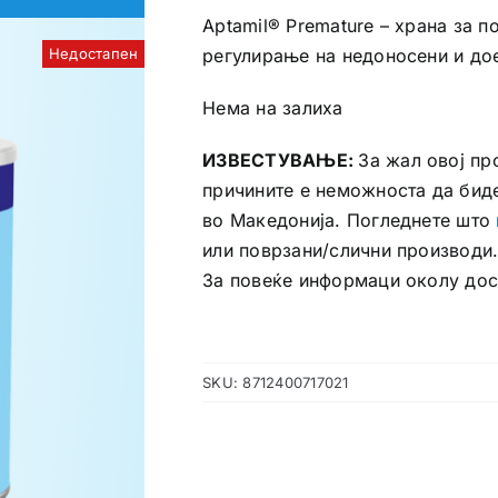
Aptamil® Premature – храна за 
Недостапен
регулирање на недоносени и до
Нема на залиха
ИЗВЕСТУВАЊЕ:
За жал овој пр
причините е неможноста да бид
во Македонија. Погледнете што
или поврзани/слични производи
За повеќе информаци околу до
SKU:
8712400717021