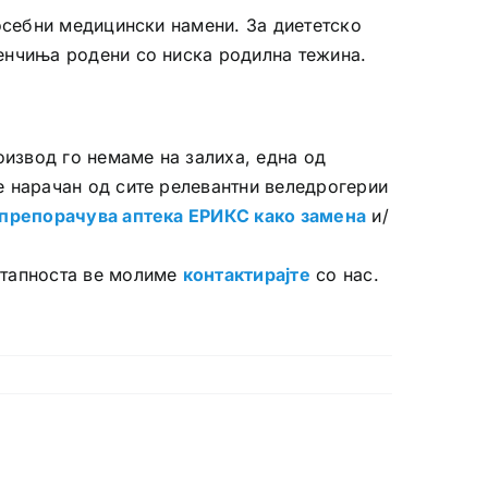
посебни медицински намени. За диететско
енчиња родени со ниска родилна тежина.
оизвод го немаме на залиха, една од
е нарачан од сите релевантни веледрогерии
препорачува аптека ЕРИКС како замена
и/
.
стапноста ве молиме
контактирајте
со нас.