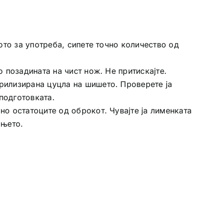
ото за употреба, сипете точно количество од
 позадината на чист нож. Не притискајте.
ерилизирана цуцла на шишето. Проверете ја
подготовката.
но остатоците од оброкот. Чувајте ја лименката
ањето.