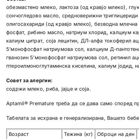
обезмастено млеко, лактоза (од кравјо млеко), глу
сончогледово масло, средноверижни триглицериди (
олигосахариди (од кравјо млеко), безводна млечна 
фосфат, рибино масло, натриум хлорид, калциум кар
калиум цитрат, соја лецитин, ДЛ-алфа токоферил ац
5’монофосфат натриумова сол, калциум Д-пантотена
гванозин 5’монофосфат натриумова сол, ретинил ац
птероилмоноглутаминска киселина, калиум јодид, н
Совет за алергии:
содржи млеко, риба, јајце и соја.
Aptamil® Premature треба да се дава само според 
Табелата за исхрана е генерализирана, Вашето беб
Возраст
Тежина (кг)
Оброци на ден