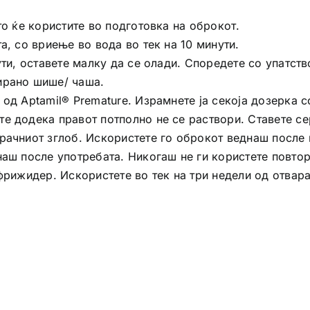
то ќе користите во подготовка на оброкот.
а, со вриење во вода во тек на 10 минути.
ути, оставете малку да се олади. Споредете со упатств
ирано шише/ чаша.
од Aptamil® Premature. Израмнете ја секоја дозерка со
е додека правот потполно не се раствори. Ставете с
рачниот зглоб. Искористете го оброкот веднаш после 
наш после употребата. Никогаш не ги користете повтор
 фрижидер. Искористете во тек на три недели од отвар