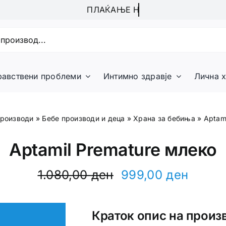
равствени проблеми
Интимно здравје
Лична х
роизводи
»
Бебе производи и деца
»
Храна за бебиња
»
Aptam
Aptamil Premature млеко
1.080,00
ден
999,00
ден
Original
Current
price
price
was:
is:
Краток опис на произ
1.080,00 ден.
999,00 ден.