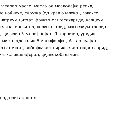
огледово масло, масло од маслодајна репка,
 ноќниче, сурутка (од кравјо млеко), галакто-
, натриум цитрат, фрукто-олигосахариди, калциум
селина, инозитол, холин хлорид, магнезиум хлорид,
д, цитидин 5-монофосфат, Л-карнитин, уридин
лмитат, аденозин 5’монофосфат, бакар сулфат,
ил палмитат, рибофлавин, пиридоксин хидрохлорид,
ин, холекациферол, цијанокобаламин.
а од прикажаното.