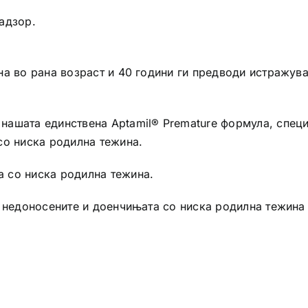
адзор.
на во рана возраст и 40 години ги предводи истражув
ашата единствена Aptamil® Premature формула, специ
со ниска родилна тежина.
 со ниска родилна тежина.
а недоносените и доенчињата со ниска родилна тежина