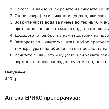
Секогаш измијте си ги рацете и исчистете се ш
Стерилизирајте ги шишето и цуцлата, или чашат
Зовријте чиста вода за пиење во тек на 10 мин
претходно зовриената млака вода во стерилиз
Додадете точен број на рамни дозерки на прав 
Затворете го шишето/чашата и добро протресет
температурата на оброкот на внатрешноста на 
Исчитете ги шишето и цуцлата, или чашата вед
цврсто затворена на ладно, суво место, не во
Пакување:
400 g
Аптека ЕРИКС препорачува: