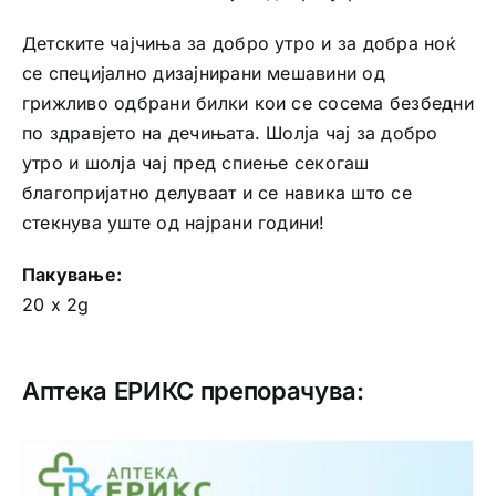
Детските чајчиња за добро утро и за добра ноќ
се специјално дизајнирани мешавини од
грижливо одбрани билки кои се сосема безбедни
по здравјето на дечињата. Шолја чај за добро
утро и шолја чај пред спиење секогаш
благопријатно делуваат и сe навика што се
стекнува уште од најрани години!
Пакување:
20 x 2g
Аптека ЕРИКС препорачува: