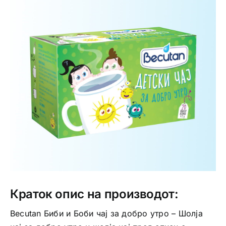
Интимно здравје
Лична хигиена
Медицински апрати
Нега на кожа
Краток опис на производот:
Becutan Биби и Боби чај за добро утро – Шолја