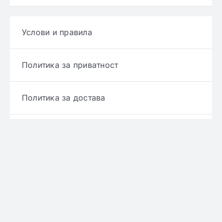
Услови и правила
Политика за приватност
Политика за достава
Политика за враќање производ
Политика за рефундирање
© Copyright 2022 - 2026 | Онлајн аптека ЕРИКС
сите права се задржани