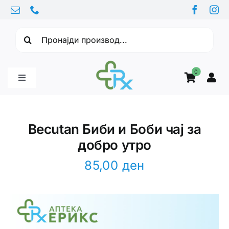
Skip
to
Барајте:
content
0
Toggle
Navigation
Бебе производи
Becutan Биби и Боби чај за
добро утро
Витамини
85,00
ден
Здравје
Здравствени проблеми