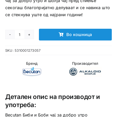
чај за добро утро и шолја чај пред спиење
секогаш благопријатно делуваат и сe навика што
се стекнува уште од најрани години!
Во кошница
Becutan
Биби
SKU:
5310001273057
и
Боби
Бренд
Производител
чај
за
добро
утро
количина
Детален опис на производот и
употреба:
Becutan Биби и Боби чај за добро утро