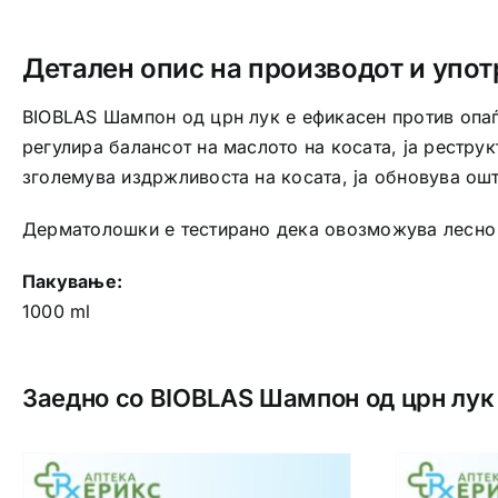
Детален опис на производот и упот
BIOBLAS Шампон од црн лук е ефикасен против опаѓа
регулира балансот на маслото на косата, ја реструк
зголемува издржливоста на косата, ја обновува ошт
Дерматолошки е тестирано дека овозможува лесно
Пакување:
1000 ml
Заедно со BIOBLAS Шампон од црн лук 