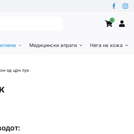
0
игиена
Медицински апрати
Нега на кожа
он од црн лук
к
водот: