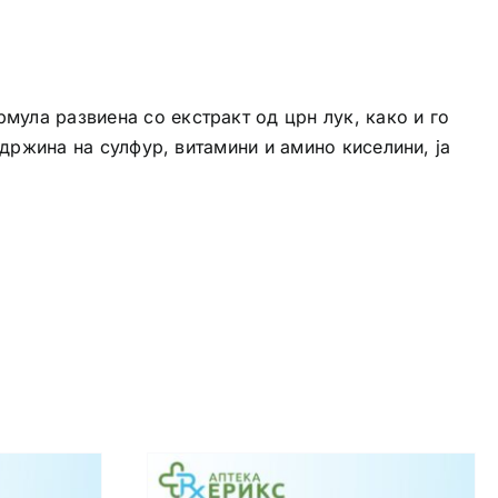
мула развиена со екстракт од црн лук, како и го
содржина на сулфур, витамини и амино киселини, ја