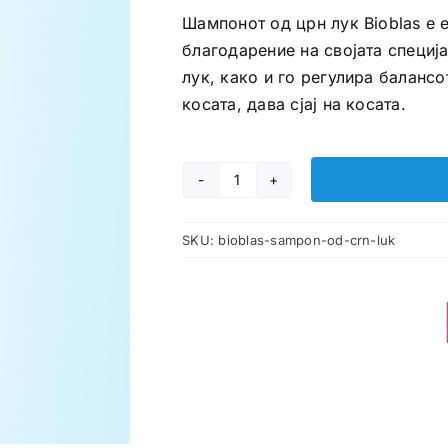
Шампонот од црн лук Bioblas е 
благодарение на својата специј
лук, како и го регулира балансо
косата, дава сјај на косата.
BIOBLAS
Шампон
SKU:
bioblas-sampon-od-crn-luk
од
црн
лук
количина