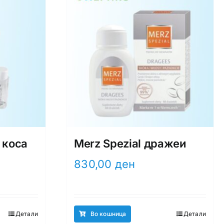
 коса
Merz Spezial дражеи
830,00
ден
Детали
Во кошница
Детали