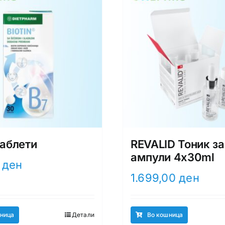
таблети
REVALID Тоник за
ампули 4x30ml
0
ден
1.699,00
ден
ница
Детали
Во кошница