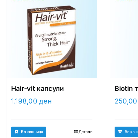
Hair-vit капсули
Biotin 
1.198,00
ден
250,0
Во кошница
Детали
Во кош