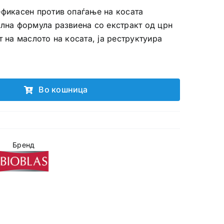
ефикасен против опаѓање на косата
ална формула развиена со екстракт од црн
т на маслото на косата, ја реструктуира
Во кошница
Бренд