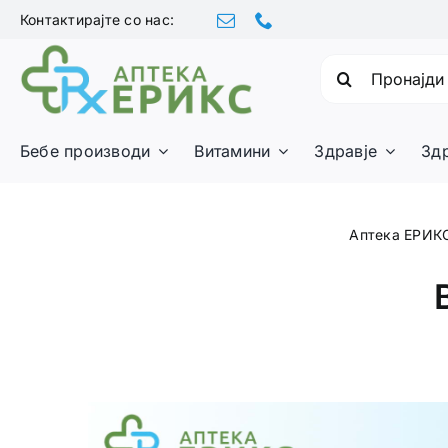
Skip
Контактирајте со нас:
to
content
Барајте:
Бебе производи
Витамини
Здравје
Зд
Аптека ЕРИК