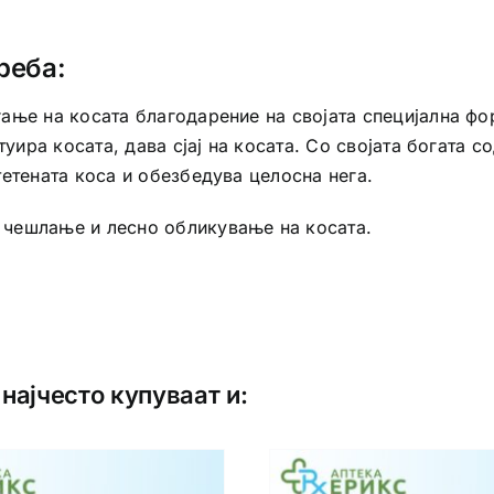
реба:
ње на косата благодарение на својата специјална фор
туира косата, дава сјај на косата. Со својата богата 
етената коса и обезбедува целосна нега.
 чешлање и лесно обликување на косата.
најчесто купуваат и: