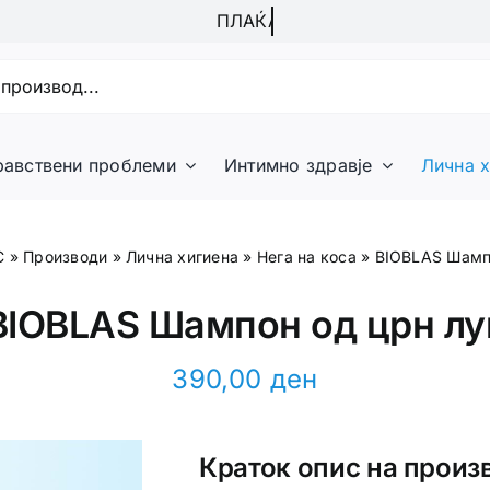
равствени проблеми
Интимно здравје
Лична х
С
»
Производи
»
Лична хигиена
»
Нега на коса
»
BIOBLAS Шамп
BIOBLAS Шампон од црн лу
390,00
ден
Краток опис на произ