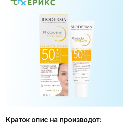
Интимно здравје
Лична хигиена
Медицински апрати
Нега на кожа
Краток опис на производот: