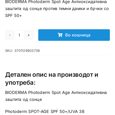
BIODERMA Photoderm Spot Age Антиоксидативна
заштита од сонце против темни дамки и брчки со
SPF 50+
Во кошница
BIODERMA
Photoderm
SKU:
3701129803738
Spot
Age
Антиоксидативна
заштита
Детален опис на производот и
од
употреба:
сонце
BIODERMA Photoderm Spot Age Антиоксидативна
количина
заштита од сонце
Photoderm SPOT-AGE SPF 50+/UVA 38