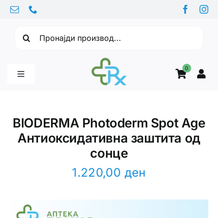
Skip
to
Барајте:
content
0
Toggle
Navigation
Бебе производи
BIODERMA Photoderm Spot Age
Антиоксидативна заштита од
Витамини
сонце
Здравје
1.220,00
ден
Здравствени проблеми