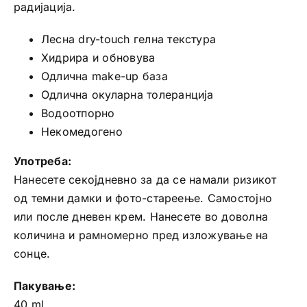
радијација.
Лесна dry-touch гелна текстура
Хидрира и обновува
Одлична make-up база
Одлична окуларна толеранција
Водоотпорно
Некомедогено
Употреба:
Нанесете секојдневно за да се намали ризикот
од темни дамки и фото-стареење. Самостојно
или после дневен крем. Нанесете во доволна
количина и рамномерно пред изложување на
сонце.
Пакување:
40 ml