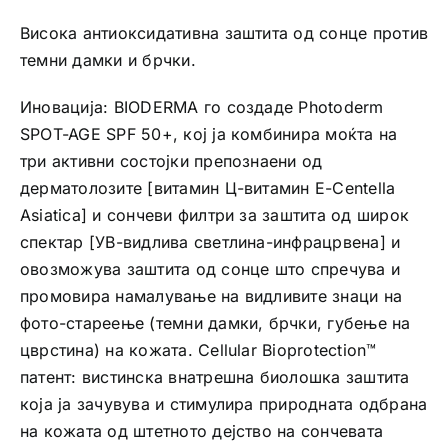
Висока антиоксидативна заштита од сонце против
темни дамки и брчки.
Иновација: BIODERMA го создаде Photoderm
SPOT-AGE SPF 50+, кој ја комбинира моќта на
три активни состојки препознаени од
дерматолозите [витамин Ц-витамин Е-Centella
Asiatica] и сончеви филтри за заштита од широк
спектар [УВ-видлива светлина-инфрацрвена] и
овозможува заштита од сонце што спречува и
промовира намалување на видливите знаци на
фото-стареење (темни дамки, брчки, губење на
цврстина) на кожата. Cellular Bioprotection™
патент: вистинска внатрешна биолошка заштита
која jа зачувува и стимулира природната одбрана
на кожата од штетното дејство на сончевата