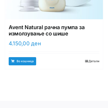
Avent Natural рачна пумпа за
измолзување со шише
4.150,00
ден
Во кошница
Детали