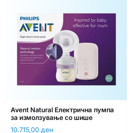
Интимно здравје
Лична хигиена
Медицински апрати
Нега на кожа
Avent Natural Електрична пумпа
за измолзување со шише
10.715,00
ден