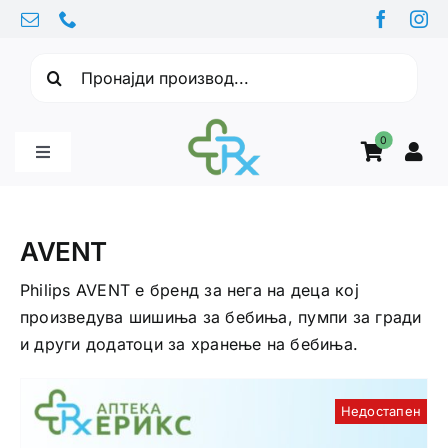
Skip
to
Барајте:
content
0
Toggle
Navigation
Бебе производи
AVENT
Витамини
Philips AVENT е бренд за нега на деца кој
произведува шишиња за бебиња, пумпи за гради
и други додатоци за хранење на бебиња.
Здравје
Недостапен
Здравствени проблеми