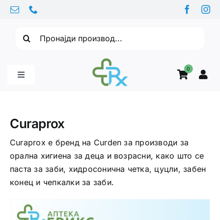
Skip
to
Барајте:
content
0
Toggle
Navigation
Бебе производи
Curaprox
Витамини
Curaprox е бренд на Curden за производи за
орална хигиена за деца и возрасни, како што се
паста за заби, хидросонична четка, цуцли, забен
Здравје
конец и чепкалки за заби.
Здравствени проблеми