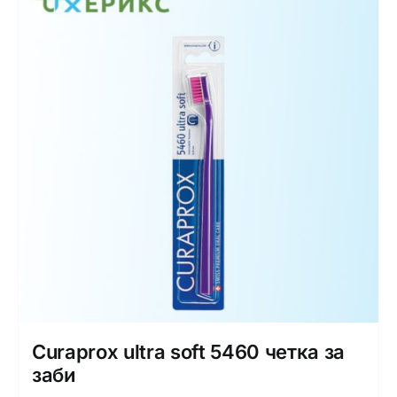
Интимно здравје
Лична хигиена
Медицински апрати
Нега на кожа
Curaprox ultra soft 5460 четка за
заби