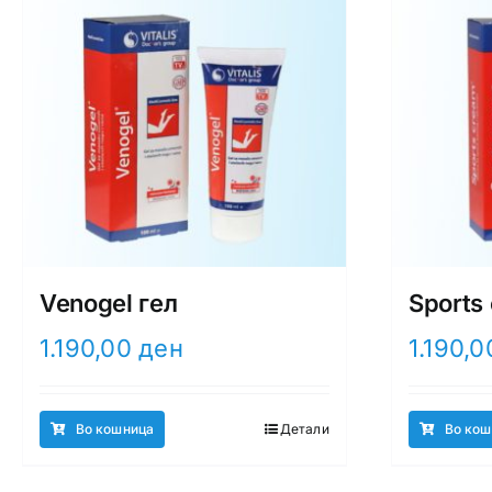
Venogel гел
Sports
1.190,00
ден
1.190,
Во кошница
Детали
Во кош