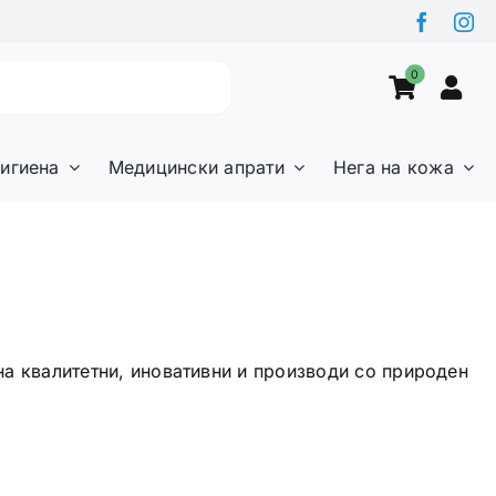
0
игиена
Медицински апрати
Нега на кожа
на квалитетни, иновативни и производи со природен