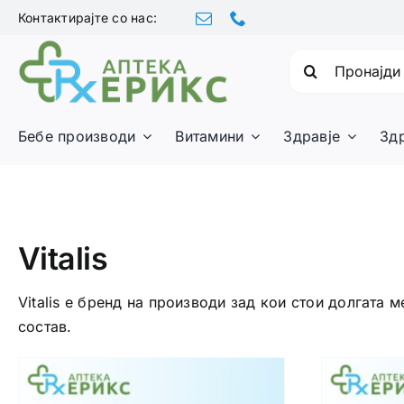
Skip
Контактирајте со нас:
to
content
Барајте:
Бебе производи
Витамини
Здравје
Зд
Vitalis
Vitalis е бренд на производи зад кои стои долгата
состав.