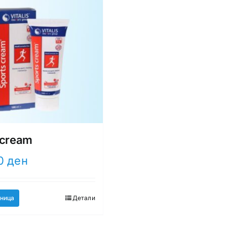
 cream
00
ден
ница
Детали