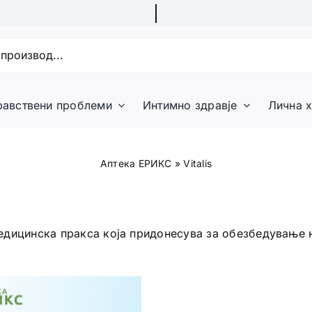
равствени проблеми
Интимно здравје
Лична х
Аптека ЕРИКС
»
Vitalis
 медицинска пракса која придонесува за обезбедување 