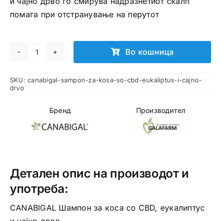
и чајно дрво го смирува надразнетиот скалп
помага при отстранување на перутот
Во кошница
CANABIGAL
Шампон
SKU:
canabigal-sampon-za-kosa-so-cbd-eukaliptus-i-cajno-
за
drvo
коса
со
Бренд
Производител
CBD
еукалиптус
и
чајно
Детален опис на производот и
дрво
употреба:
количина
CANABIGAL Шампон за коса со CBD, еукалиптус