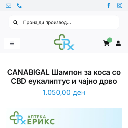
Skip
to
Барајте:
content
0
Toggle
Navigation
Бебе производи
CANABIGAL Шампон за коса со
CBD еукалиптус и чајно дрво
Витамини
1.050,00
ден
Здравје
Здравствени проблеми