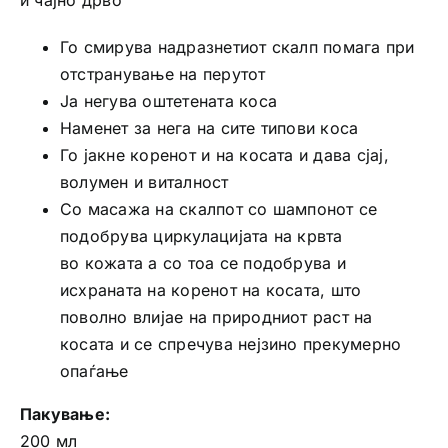
и чајно дрво
Го смирува надразнетиот скалп помага при
отстранување на перутот
Jа негува оштетената коса
Наменет за нега на сите типови коса
Го јакне коренот и на косата и дава сјај,
волумен и виталност
Со масажа на скалпот со шампонот се
подобрува циркулацијата на крвта
во кожата а со тоа се подобрува и
исхраната на коренот на косата, што
поволно влијае на природниот раст на
косата и се спречува нејзино прекумерно
опаѓање
Пакување:
200 мл