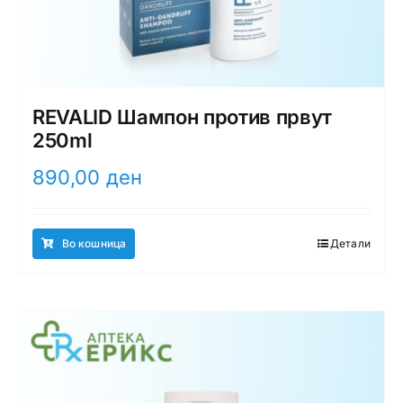
REVALID Шампон против првут
250ml
890,00
ден
Во кошница
Детали