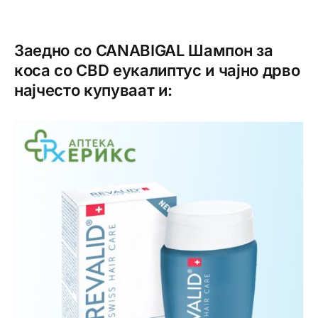
Заедно со CANABIGAL Шампон за
коса со CBD еукалиптус и чајно дрво
најчесто купуваат и: