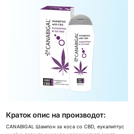
Интимно здравје
Лична хигиена
Медицински апрати
Нега на кожа
Краток опис на производот:
CANABIGAL Шампон за коса со CBD, еукалиптус