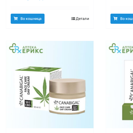
Во кошница
Детали
Во кош