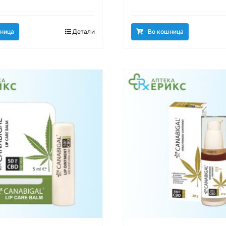
ница
Детали
Во кошница