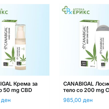
IGAL Крема за
CANABIGAL Лоси
о 50 mg CBD
тело со 200 mg 
0
ден
985,00
ден