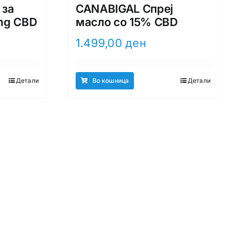
 за
CANABIGAL Спреј
mg CBD
масло со 15% CBD
1.499,00
ден
Детали
Во кошница
Детали