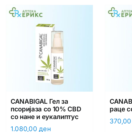
CANABIGAL Гел за
CANAB
псоријаза со 10% CBD
раце с
со нане и еукалиптус
370,0
1.080,00
ден