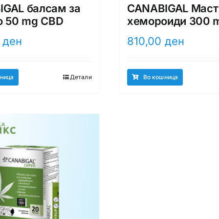
GAL балсам за
CANABIGAL Маст
о 50 mg CBD
хемороиди 300 
0
ден
810,00
ден
ница
Детали
Во кошница