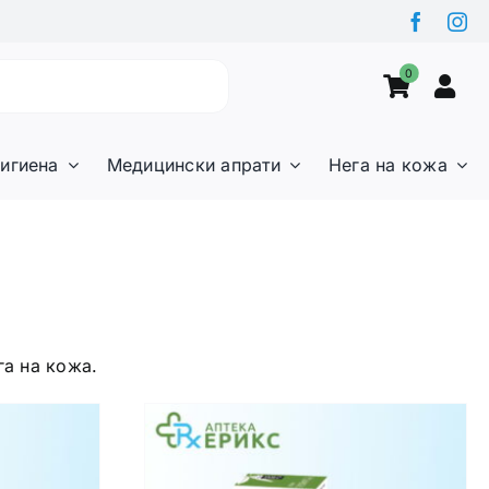
0
игиена
Медицински апрати
Нега на кожа
га на кожа.