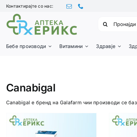
Skip
Контактирајте со нас:
to
content
Барајте:
Бебе производи
Витамини
Здравје
Зд
Canabigal
Canabigal е бренд на Galafarm чии производи се баз