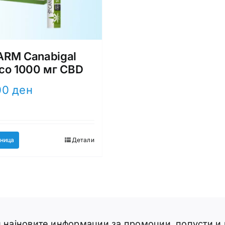
RM Canabigal
со 1000 мг CBD
00
ден
ница
Детали
ги најновите информации за промоции, попусти и