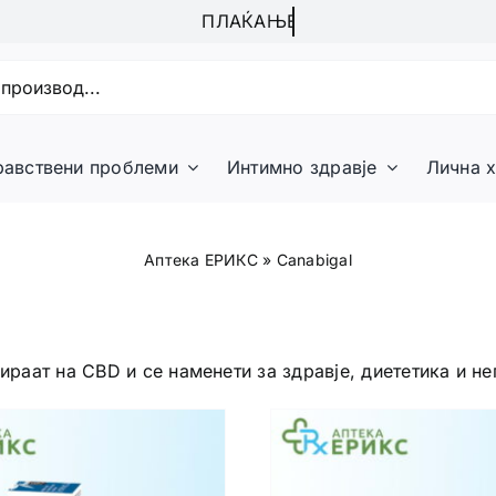
равствени проблеми
Интимно здравје
Лична х
Аптека ЕРИКС
»
Canabigal
ираат на CBD и се наменети за здравје, диететика и не