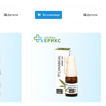
Детали
Во кошница
Детали