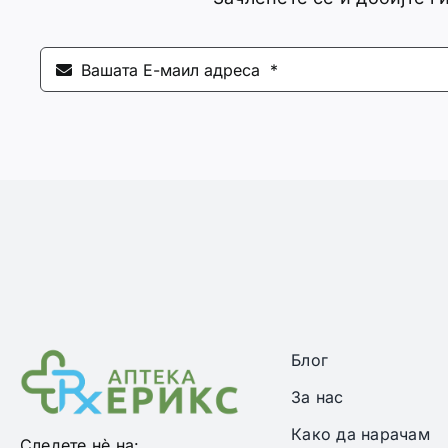
Блог
За нас
Како да нарачам
Следете нѐ на: