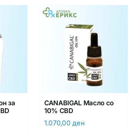
он за
CANABIGAL Масло со
CBD
10% CBD
1.070,00
ден