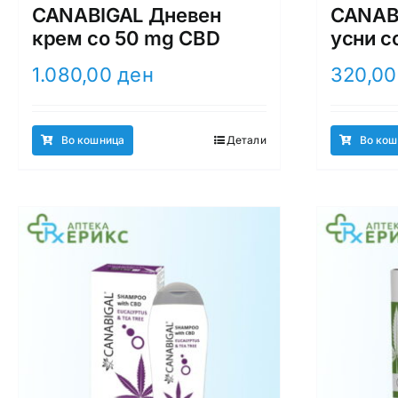
CANABIGAL Дневен
CANABI
крем со 50 mg CBD
усни с
1.080,00
ден
320,0
Во кошница
Детали
Во кош