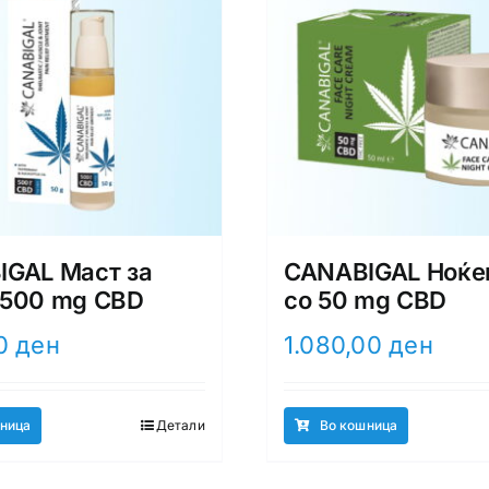
GAL Маст за
CANABIGAL Ноќе
 500 mg CBD
со 50 mg CBD
00
ден
1.080,00
ден
ница
Детали
Во кошница