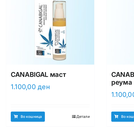
CANABIGAL маст
CANABI
реума
1.100,00
ден
1.100,
Во кошница
Детали
Во кош