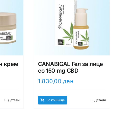
н крем
CANABIGAL Гел за лице
со 150 mg CBD
1.830,00
ден
Детали
Во кошница
Детали