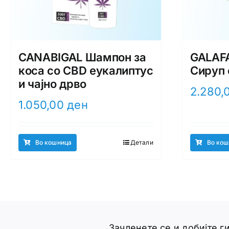
CANABIGAL Шампон за
GALAFA
коса со CBD еукалиптус
Сируп 
и чајно дрво
2.280,
1.050,00
ден
Во кошница
Детали
Во кош
Зачленете се и добијте 