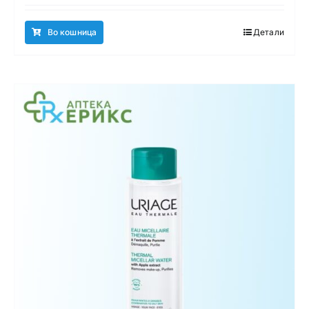
Во кошница
Детали