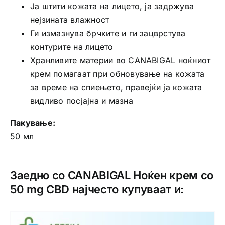
Ја штити кожата на лицето, ја задржува
нејзината влажност
Ги измазнува брчките и ги зацврстува
контурите на лицето
Хранливите материи во CANABIGAL ноќниот
крем помагаат при обновување на кожата
за време на спиењето, правејќи ја кожата
видливо посјајна и мазна
Пакување:
50 мл
Заедно со CANABIGAL Ноќен крем со
50 mg CBD најчесто купуваат и: