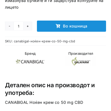
измазнува брчките и ги зацврстува контурите на
лицето
Во кошница
CANABIGAL
Ноќен
SKU:
canabigal-ноќен-крем-со-50-mg-cbd
крем
со
Бренд
Производител
50
mg
CBD
количина
Детален опис на производот и
употреба:
CANABIGAL Ноќен крем со 50 mg CBD