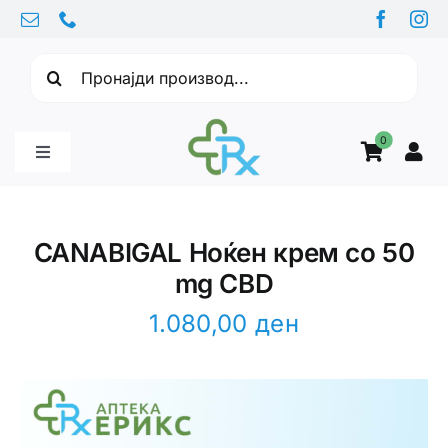
Skip
to
Барајте:
content
0
Toggle
Navigation
Бебе производи
CANABIGAL Ноќен крем со 50
mg CBD
Витамини
1.080,00
ден
Здравје
Здравствени проблеми