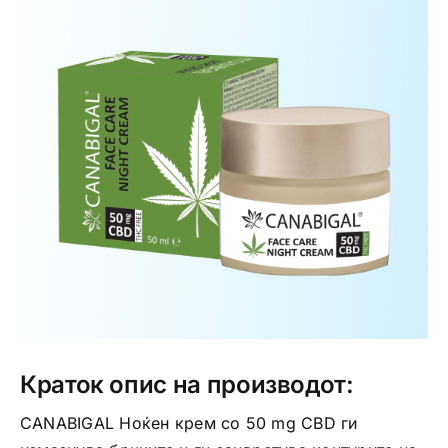
Интимно здравје
Лична хигиена
Медицински апрати
Нега на кожа
Краток опис на производот:
CANABIGAL Ноќен крем со 50 mg CBD ги