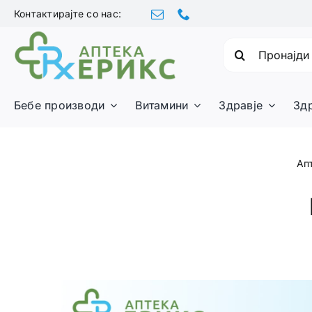
Skip
Контактирајте со нас:
to
content
Барајте:
Бебе производи
Витамини
Здравје
Зд
Ап