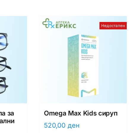
Недостапен
ла за
Omega Max Kids сируп
тални
520,00
ден