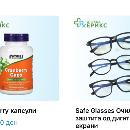
rry капсули
Safe Glasses Очи
заштита од диги
00
ден
екрани