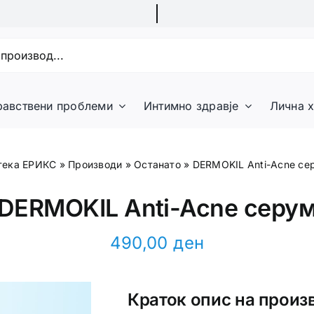
равствени проблеми
Интимно здравје
Лична х
тека ЕРИКС
»
Производи
»
Останато
»
DERMOKIL Anti-Acne се
DERMOKIL Anti-Acne серу
490,00
ден
Краток опис на произ