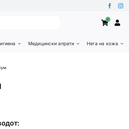
0
игиена
Медицински апрати
Нега на кожа
рум
м
водот: