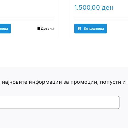
1.500,00
ден
ница
Детали
Во кошница
ги најновите информации за промоции, попусти и