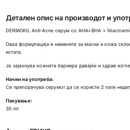
Детален опис на производот и упот
DERMOKIL Anti-Acne серум со AHA+BHA + Niacinami
Оваа формулација е наменета за масна и кожа склон
истата.
Ја зајакнува кожната бариера давајќи и здрав изгл
Начин на употреба:
Се препорачува серумот да се користи 2 пати недел
Пакување:
30 ml