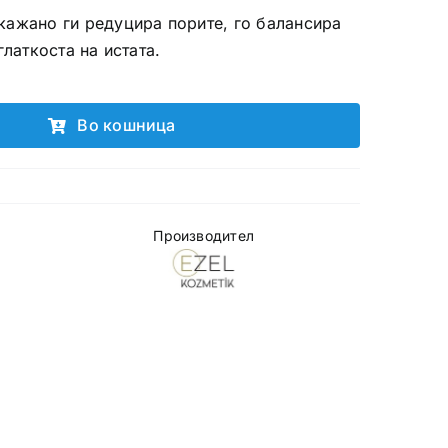
кажано ги редуцира порите, го балансира
глаткоста на истата.
Во кошница
Производител