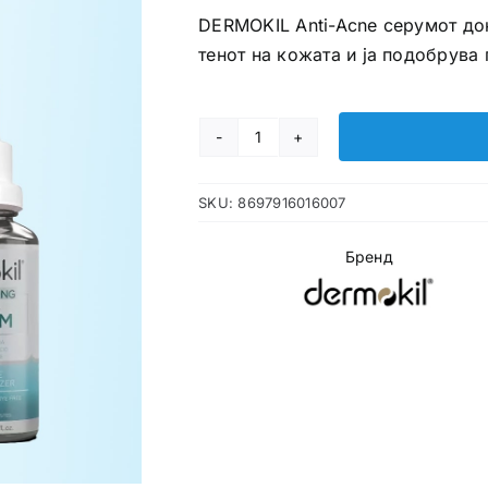
DERMOKIL Anti-Acne серумот до
тенот на кожата и ја подобрува 
DERMOKIL
Anti-
SKU:
8697916016007
Acne
серум
Бренд
количина