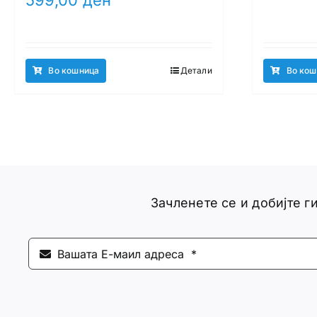
599,00
ден
Во кошница
Детали
Во кош
Зачленете се и добијте 