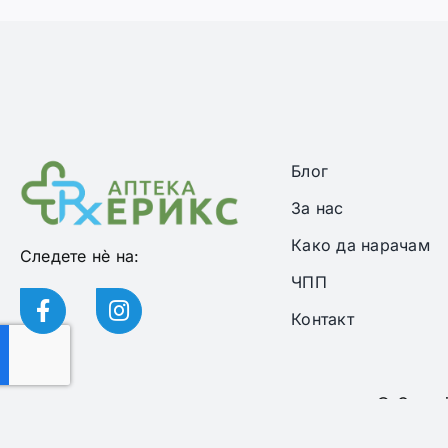
Блог
За нас
Како да нарачам
Следете нѐ на:
ЧПП
Контакт
© Copyri