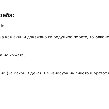
реба:
de
а кон акни и докажано ги редуцира порите, го баланси
ед на кожата.
но (на секои 3 дена). Се нанесува на лицето и вратот 