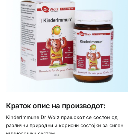
Интимно здравје
Лична хигиена
Медицински апрати
Нега на кожа
Краток опис на производот:
KinderImmune Dr Wolz прашокот се состои од
различни природни и корисни состојки за силен
имунолошки систем.