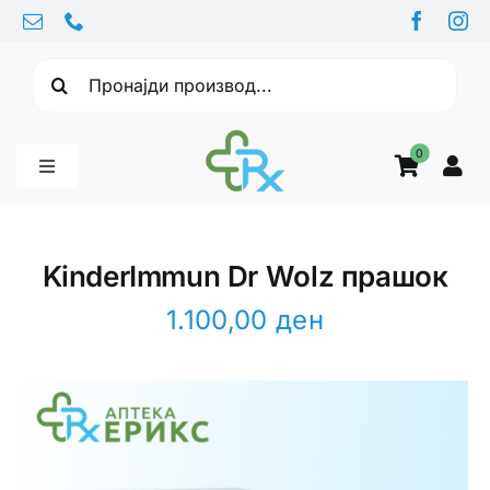
Skip
to
Барајте:
content
0
Toggle
Navigation
Бебе производи
KinderImmun Dr Wolz прашок
Витамини
1.100,00
ден
Здравје
Здравствени проблеми