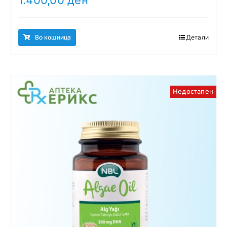
Во кошница
Детали
Недостапен