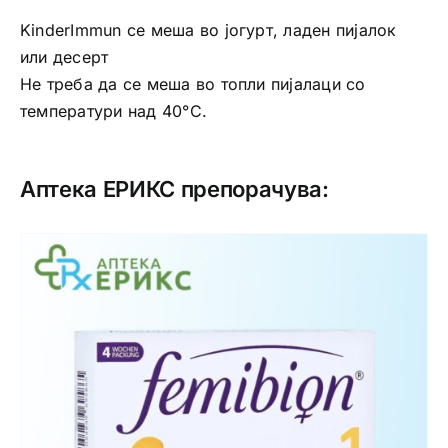
KinderImmun се меша во јогурт, ладен пијалок
или десерт
Не треба да се меша во топли пијалаци со
температури над 40°C.
Аптека ЕРИКС препорачува: