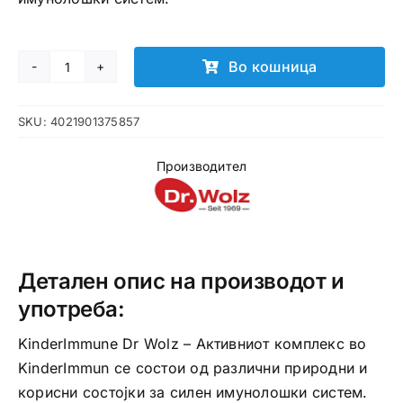
Во кошница
KinderImmun
Dr
SKU:
4021901375857
Wolz
прашок
Производител
количина
Детален опис на производот и
употреба:
KinderImmune Dr Wolz – Активниот комплекс во
KinderImmun се состои од различни природни и
корисни состојки за силен имунолошки систем.