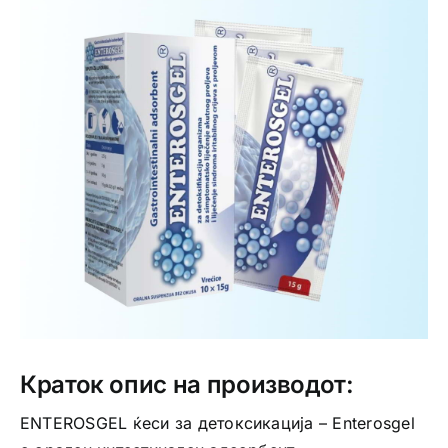
Интимно здравје
Лична хигиена
Медицински апрати
Нега на кожа
Краток опис на производот:
ENTEROSGEL ќеси за детоксикација – Enterosgel