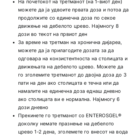
На почетокот на третманот (на 1-виот ден)
можете да ја удвоите првата доза и потоа да
продолжите со единечна доза по секое
движење на дебелото црево. Најмногу 8
дози во текот на првиот ден
За време на третман на хронична дијареа,
можете да ја прилагодите дозата за да
одговара на конзистентноста на столицата и
движењата на дебелото црево. Можете да
го зголемите третманот до двојна доза до 3
пати на ден ако столицата е течна или да
намалите на единечна доза еднаш дневно
ако столицата ви е нормална. Најмногу 6
дози дневно
Прекинете го третманот со ENTEROSGEL®
доколку немате празнење на дебелото
црево 1-2 дена, зголемете го внесот на вода