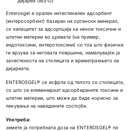
дијареа (IBS-D)
Enterosgel е орален интестинален адсорбент
(ентеросорбент) базиран на органски минерал,
со капацитет за адсорпција на некои токсични и
штетни материи во цревата (на пример,
ендотоксини, ентеротоксини) со тоа што физички
ги врзува за неговата површина, намалувајќи ја
зачестеноста на столицата и времетраењето на
дијареата.
ENTEROSGEL® се исфрла од телото со столицата,
со што се елиминираат адсорбираните токсини и
штетни материи, што може да биде корисно за
лекување на наведените состојби.
Употреба:
земете ја потребната доза на ENTEROSGEL® по