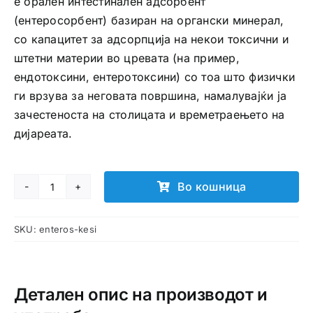
е орален интестинален адсорбент
(ентеросорбент) базиран на органски минерал,
со капацитет за адсорпција на некои токсични и
штетни материи во цревата (на пример,
ендотоксини, ентеротоксини) со тоа што физички
ги врзува за неговата површина, намалувајќи ја
зачестеноста на столицата и времетраењето на
дијареата.
Во кошница
ENTEROSGEL
ќеси
SKU:
enteros-kesi
за
детоксикација
количина
Детален опис на производот и