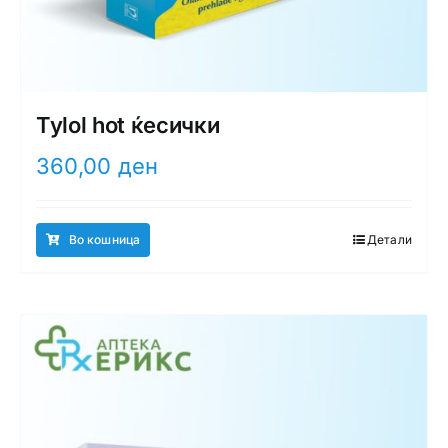
Tylol hot ќесички
360,00
ден
Во кошница
Детали