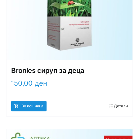
Bronles сируп за деца
150,00
ден
Во кошница
Детали