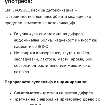
употреба:
ENTEROSGEL ќеси за детоксикација –
гастроинтестинален адсорбент е медицинско
средство наменето за детоксикација.
Ги ублажува симптомите на дијареа,
абдоминална болка, надуеност и итност кај
пациенти со IBS-D
Не содржи конзерванси, глутен, шеќер,
засладувачи, лактоза, масти, ароми, бои,
состојки од растително или животинско
потекло
Пероралната суспензија е индицирана за:
Симптоматски третман на акутна дијареа
Третман на синдром на иритабилно црево со