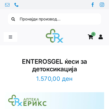
Skip
to
Барајте:
content
0
Toggle
Navigation
Бебе производи
ENTEROSGEL ќеси за
детоксикација
Витамини
1.570,00
ден
Здравје
Здравствени проблеми