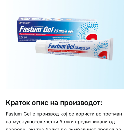
Интимно здравје
Лична хигиена
Медицински апрати
Нега на кожа
Краток опис на производот:
Fastum Gel е производ кој се користи во третман
на мускулно-скелетни болки предизвикани од
повреди, акутна болка во лумбалниот предел во