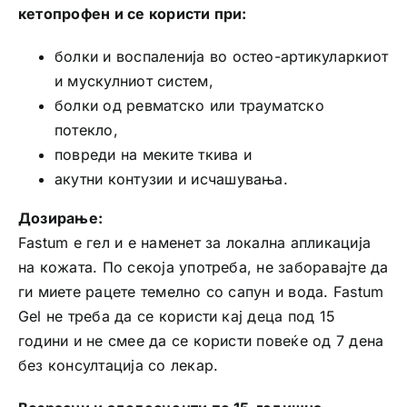
кетопрофен и се користи при:
болки и воспаленија во остео-артикуларкиот
и мускулниот систем,
болки од ревматско или трауматско
потекло,
повреди на меките ткива и
акутни контузии и исчашувања.
Дозирање:
Fastum е гел и е наменет за локална апликација
на кожата. По секоја употреба, не заборавајте да
ги миете рацете темелно со сапун и вода. Fastum
Gel не треба да се користи кај деца под 15
години и не смее да се користи повеќе од 7 дена
без консултација со лекар.