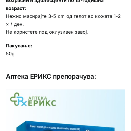
Возрасни и адолесценти по 15-годишна
возраст:
Нежно масирајте 3-5 cm од гелот во кожата 1-2
× / ден.
Не користете под оклузивен завој.
Пакување:
50g
Аптека ЕРИКС препорачува: