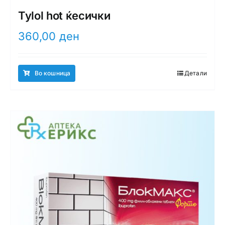
Tylol hot ќесички
360,00
ден
Во кошница
Детали