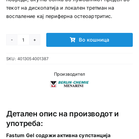
текот на дископатија и локален третман на
воспаление кај периферна остеоартритис.
Во кошница
Fastum
Gel
SKU:
4013054001387
количина
Производител
Детален опис на производот и
употреба:
Fastum Gel содржи активна супстанција