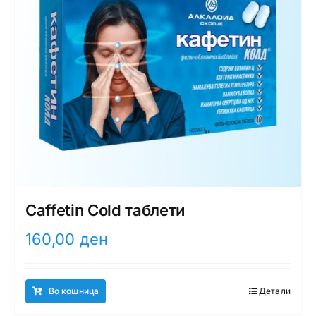
Caffetin Cold таблети
160,00
ден
Во кошница
Детали