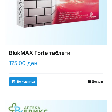
BlokMAX Forte таблети
175,00
ден
Во кошница
Детали