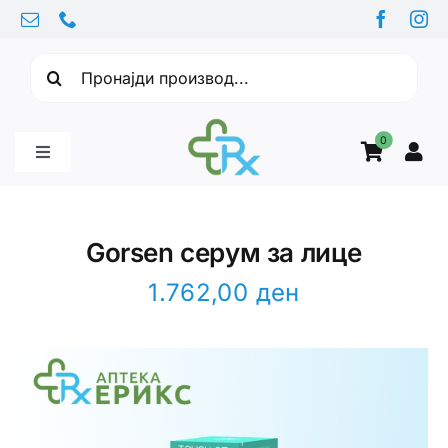
Skip
to
Барајте:
content
0
Toggle
Navigation
Бебе производи
Gorsen серум за лице
Витамини
1.762,00
ден
Здравје
Здравствени проблеми