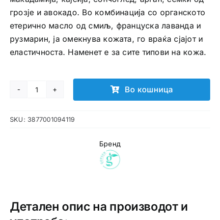
грозје и авокадо. Во комбинација со органското
етерично масло од смиљ, француска лаванда и
рузмарин, ја омекнува кожата, го враќа сјајот и
еластичноста. Наменет е за сите типови на кожа.
Во кошница
Gorsen
серум
SKU:
3877001094119
за
лице
Бренд
количина
Детален опис на производот и