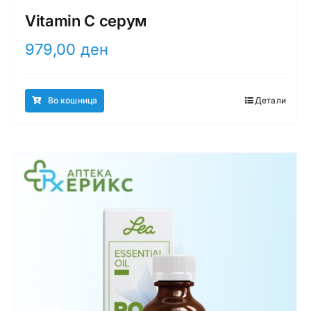
Vitamin C серум
979,00
ден
Во кошница
Детали