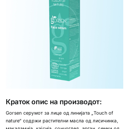
Интимно здравје
Лична хигиена
Медицински апрати
Нега на кожа
Краток опис на производот:
Gorsen серумот за лице од линијата „Touch of
nature“ содржи растителни масла од лисичинка,
макадамија, кајсија, сончоглед, арган, семки од