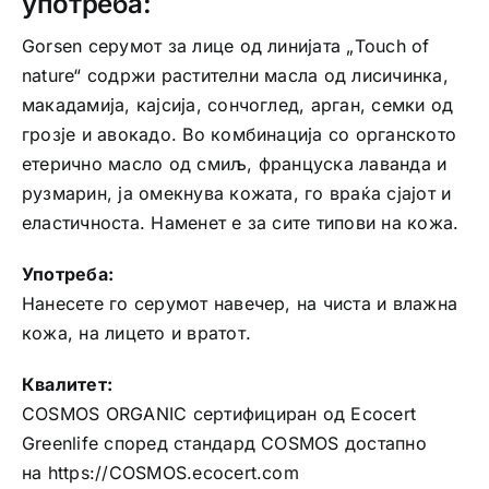
употреба:
Gorsen серумот за лице од линијата „Touch of
nature“ содржи растителни масла од лисичинка,
макадамија, кајсија, сончоглед, арган, семки од
грозје и авокадо. Во комбинација со органското
етерично масло од смиљ, француска лаванда и
рузмарин, ја омекнува кожата, го враќа сјајот и
еластичноста. Наменет е за сите типови на кожа.
Употреба:
Нанесете го серумот навечер, на чиста и влажна
кожа, на лицето и вратот.
Квалитет:
COSMOS ORGANIC сертифициран од Ecocert
Greenlife според стандард COSMOS достапно
на https://COSMOS.ecocert.com