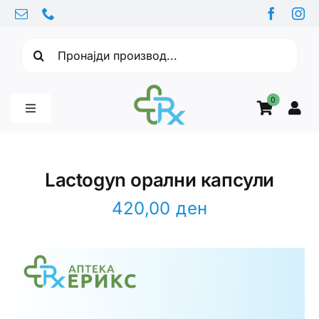
Skip
to
Барајте:
content
0
Toggle
Navigation
Бебе производи
Lactogyn орални капсули
Витамини
420,00
ден
Здравје
Здравствени проблеми