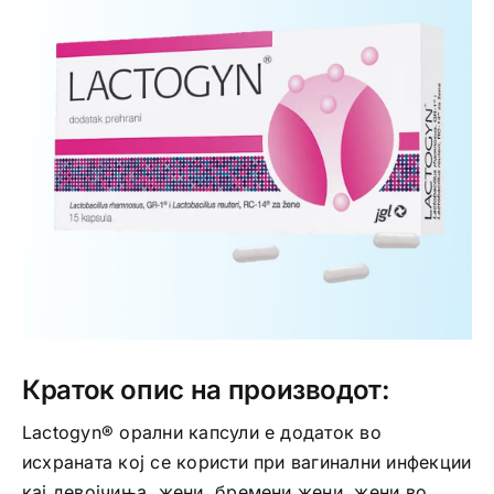
Интимно здравје
Лична хигиена
Медицински апрати
Нега на кожа
Краток опис на производот:
Lactogyn® орални капсули е додаток во
исхраната кој се користи при вагинални инфекции
кај девојчиња, жени, бремени жени, жени во