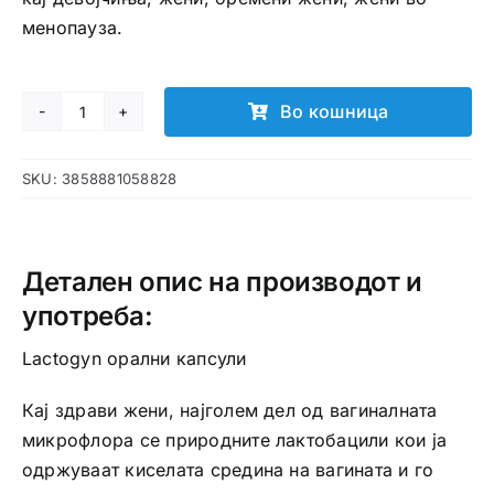
менопауза.
Во кошница
Lactogyn
орални
SKU:
3858881058828
капсули
количина
Детален опис на производот и
употреба:
Lactogyn орални капсули
Кај здрави жени, најголем дел од вагиналната
микрофлора се природните лактобацили кои ја
одржуваат киселата средина на вагината и го