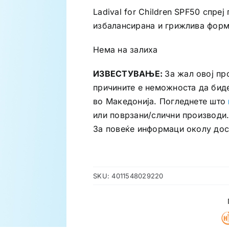
Ladival for Children SPF50 спре
избалансирана и грижлива форм
Нема на залиха
ИЗВЕСТУВАЊЕ:
За жал овој пр
причините е неможноста да бид
во Македонија. Погледнете што
или поврзани/слични производи
За повеќе информаци околу до
SKU:
4011548029220