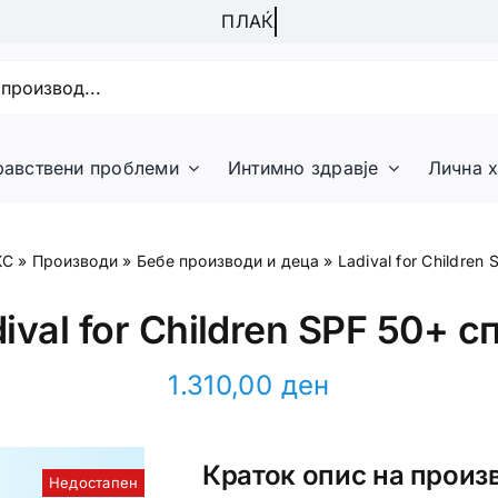
равствени проблеми
Интимно здравје
Лична х
КС
»
Производи
»
Бебе производи и деца
»
Ladival for Children
ival for Children SPF 50+ с
1.310,00
ден
Краток опис на произ
Недостапен