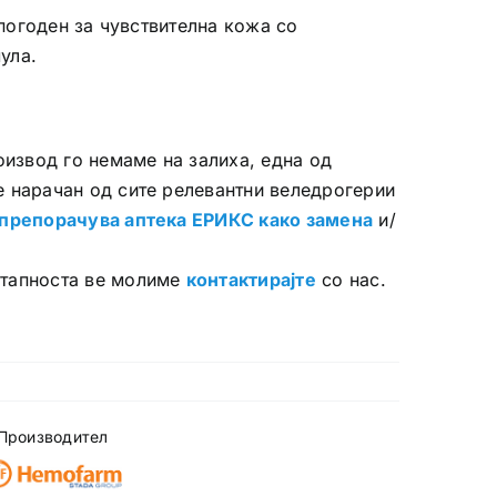
ј погоден за чувствителна кожа со
ула.
оизвод го немаме на залиха, една од
е нарачан од сите релевантни веледрогерии
препорачува аптека ЕРИКС како замена
и/
.
стапноста ве молиме
контактирајте
со нас.
Производител