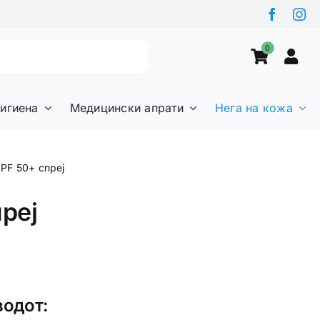
0
игиена
Медицински апрати
Нега на кожа
 SPF 50+ спреј
преј
водот: