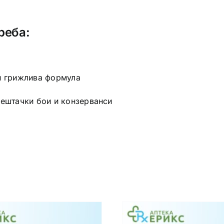
реба:
 и грижлива формула
вештачки бои и конзерванси