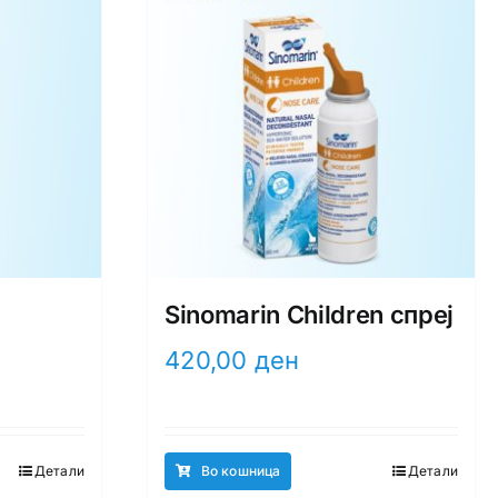
Sinomarin Children спреј
420,00
ден
Детали
Во кошница
Детали