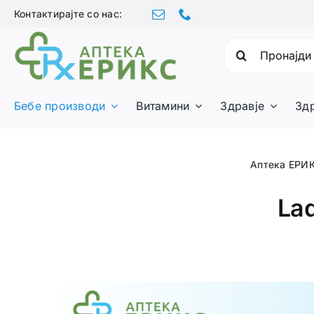
Skip
Контактирајте со нас:
to
content
Барајте:
Бебе производи
Витамини
Здравје
Зд
Аптека ЕРИ
Lad