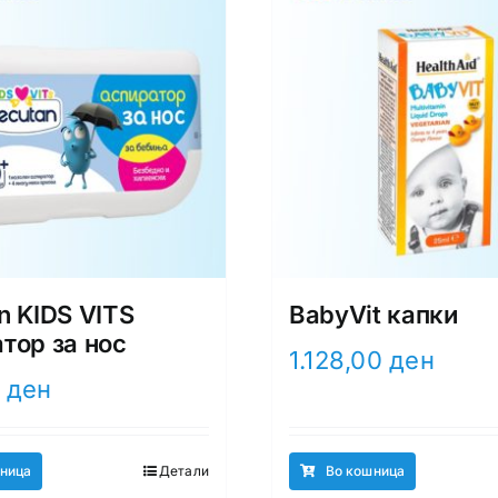
n KIDS VITS
BabyVit капки
тор за нос
1.128,00
ден
0
ден
ница
Детали
Во кошница