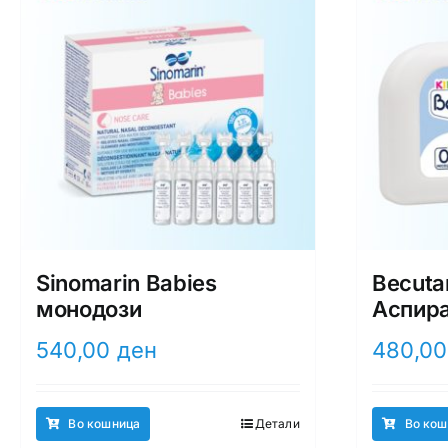
Sinomarin Babies
Becuta
монодози
Аспира
540,00
ден
480,0
Во кошница
Детали
Во кош