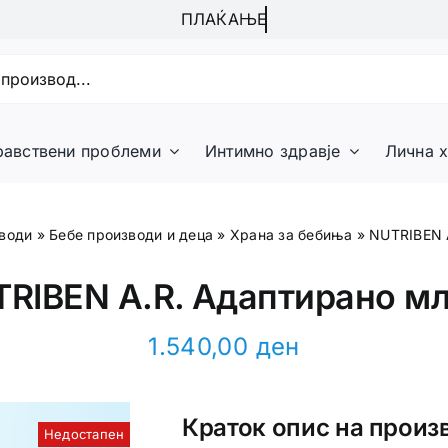
равствени проблеми
Интимно здравје
Лична х
води
»
Бебе производи и деца
»
Храна за бебиња
»
NUTRIBEN 
RIBEN A.R. Адаптирано м
1.540,00
ден
Краток опис на произ
Недостапен