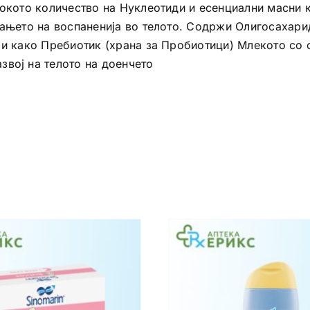
сокото количество на Нуклеотиди и есенциални масни 
вањето на воспаненија во телото. Содржи Олигосахари
 и како Пребиотик (храна за Пробиотици) Млекото со 
звој на телото на доенчето