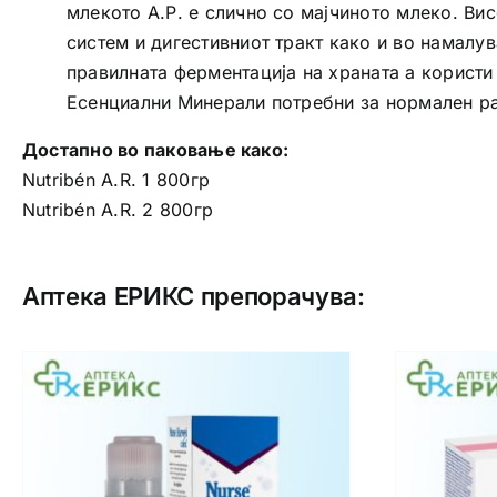
млекото А.Р. е слично со мајчиното млеко. Ви
систем и дигестивниот тракт како и во намалу
правилната ферментација на храната а користи
Есенциални Минерали потребни за нормален ра
Достапно во паковање како:
Nutribén A.R. 1 800гр
Nutribén A.R. 2 800гр
Аптека ЕРИКС препорачува: