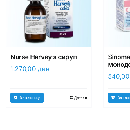
Nurse Harvey’s сируп
Sinoma
монод
1.270,00
ден
540,0
Во кошница
Детали
Во кош