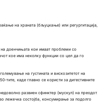
раќање на храната (бљуцкање) или регургитација,
а на доенчињата кои имаат проблеми со
ачот кое има неколку функции со цел да го
зголемување на густината и вискозитетот на
0-тите, каде главно се користи за дигестивните
недоволно развиен сфинктер (мускул) на преодот
 во лежечка состојба, консумирање за подолго