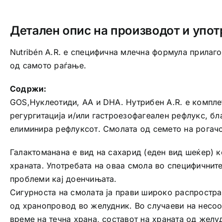
Детален опис на производот и упот
Nutribén A.R. е специфична млечна формула прилаг
од самото раѓање.
Содржи:
GOS,Нуклеотиди, АА и DHA. Нутрибен A.R. е компле
регургитација и/или гастроезофагеален рефлукс, бл
елиминира рефлуксот. Смолата од семето на рогачо
Галактоманана е вид на сахарид (еден вид шеќер) к
храната. Употребата на оваа смола во специфичните
проблеми кај доенчињата.
Сигурноста на смолата ја прави широко распростра
од хранопровод во желудник. Во случаеви на несоо
време на течна храна, составот на храната од желуд