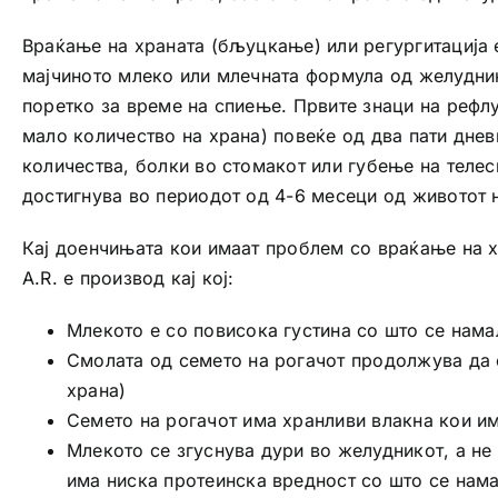
Враќање на храната (бљуцкање) или регургитација 
мајчиното млеко или млечната формула од желудник
поретко за време на спиење. Првите знаци на рефлу
мало количество на храна) повеќе од два пати дне
количества, болки во стомакот или губење на телес
достигнува во периодот од 4-6 месеци од животот н
Кај доенчињата кои имаат проблем со враќање на 
A.R. е производ кај кој:
Млекото е со повисока густина со што се нам
Смолата од семето на рогачот продолжува да с
храна)
Семето на рогачот има хранливи влакна кои им
Млекото се згуснува дури во желудникот, а н
има ниска протеинска вредност со што се нам