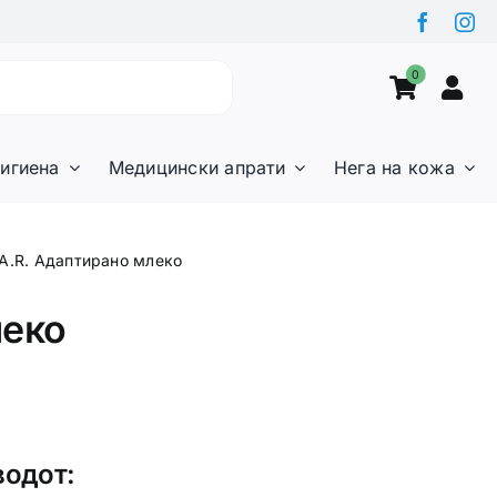
0
игиена
Медицински апрати
Нега на кожа
A.R. Адаптирано млеко
леко
водот: