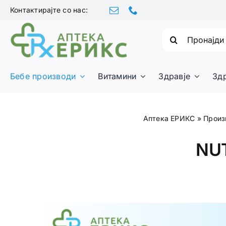
Skip
Контактирајте со нас:
to
content
Барајте:
Бебе производи
Витамини
Здравје
Зд
Аптека ЕРИКС
»
Произ
NUT