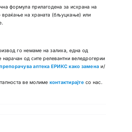
чна формула прилагодена за исхрана на
 враќање на храната (бљуцкање) или
е.
оизвод го немаме на залиха, една од
е нарачан од сите релевантни веледрогерии
препорачува аптека ЕРИКС како замена
и/
.
стапноста ве молиме
контактирајте
со нас.