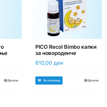
то
PICO Recol Bimbo капки
ење
за новороденче
610,00
ден
Детали
Во кошница
Детали