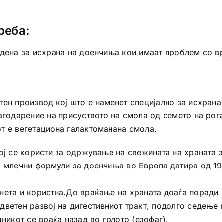
реба:
одена за исхрана на доенчиња кои имаат проблем со в
тен производ кој што е наменет специјално за исхран
агодарение на присуството на смола од семето на рог
т е вегетациона галактоманана смола.
ој се користи за одржување на свежината на храната 
 млечни формули за доенчиња во Европа датира од 195
нета и користна.До враќање на храната доаѓа поради 
дветен развој на дигестивниот тракт, подолго седење
никот се враќа назад во грлото (езофаг).