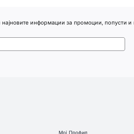
ги најновите информации за промоции, попусти и
Мој Профил