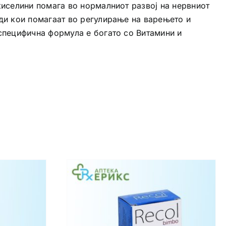
киселини помага во нормалниот развој на нервниот
ди кои помагаат во регулирање на варењето и
специфична формула е богато со Витамини и