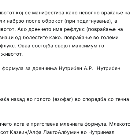
ивотот кој се манифестира како неволно враќање на
ли набрзо после оброкот (при подигнување), а
животот. Ако доенчето има рефлукс (повраќање на
знаци од болестите како: повраќање во големи
ефлукс. Оваа состојба својот максимум го
 животот.
а формула за доенчиња Нутрибен А.Р. Нутрибен
аќа назад во грлото (езофаг) во споредба со течна
нчето кога е приготвена млечната формула. Млекото
осот Казеин/Алфа ЛактоАлбумин во Нутринеал