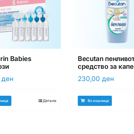
rin Babies
Becutan пенливо
ози
средство за кап
0
ден
230,00
ден
ница
Детали
Во кошница