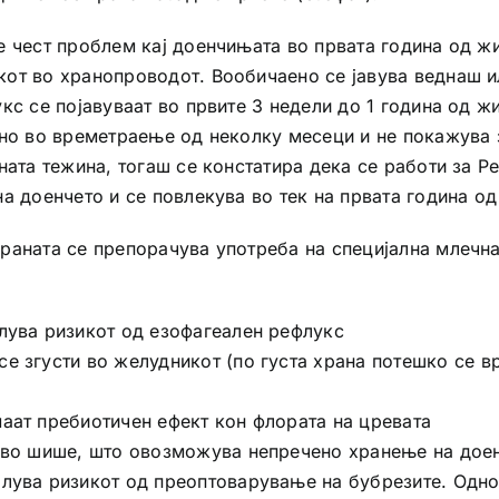
е чест проблем кај доенчињата во првата година од ж
от во хранопроводот. Вообичаено се јавува веднаш и
кс се појавуваат во првите 3 недели до 1 година од 
вно во времетраење од неколку месеци и не покажува 
ната тежина, тогаш се констатира дека се работи за Р
а доенчето и се повлекува во тек на првата година од
храната се препорачува употреба на специјална млечн
алува ризикот од езофагеален рефлукс
е згусти во желудникот (по густа храна потешко се вр
аат пребиотичен ефект кон флората на цревата
е во шише, што овозможува непречено хранење на дое
алува ризикот од преоптоварување на бубрезите. Одн