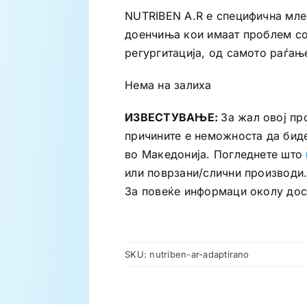
NUTRIBEN A.R е специфична мле
доенчиња кои имаат проблем со
регургитација, од самото раѓањ
Нема на залиха
ИЗВЕСТУВАЊЕ:
За жал овој пр
причините е неможноста да бид
во Македонија. Погледнете што
или поврзани/слични производи
За повеќе информаци околу до
SKU:
nutriben-ar-adaptirano