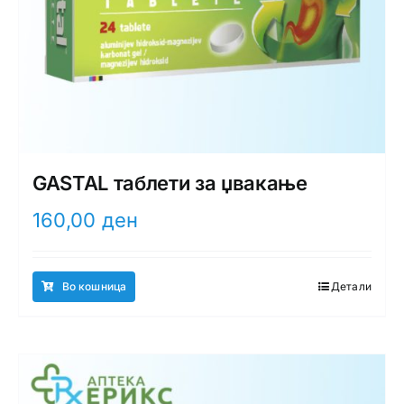
GASTAL таблети за џвакање
160,00
ден
Во кошница
Детали