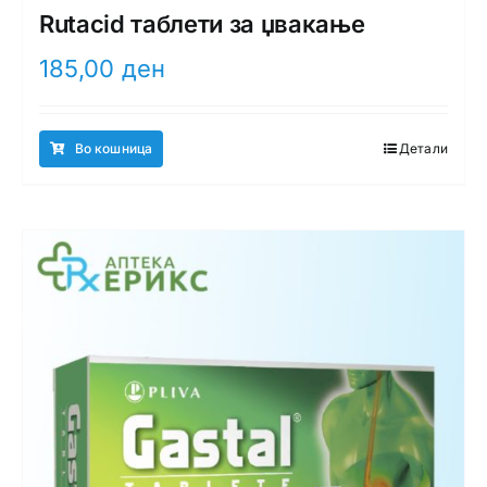
Rutacid таблети за џвакање
185,00
ден
Во кошница
Детали