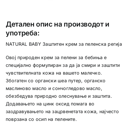
регија
количина
Детален опис на производот и
употреба:
NATURAL BABY Заштитен крем за пеленска регија
Овој природен крем за пелени за бебиња е
специјално формулиран за да ја смири и заштити
чувствителната кожа на вашето малечко.
Збогатен со органски шеа путер, органско
маслиново масло и сончогледово масло,
обезбедува природно олеснување и заштита.
Додавањето на цинк оксид помага во
заздравувањето на зацрвенетата кожа, најчесто
поврзана со осип на пелените.