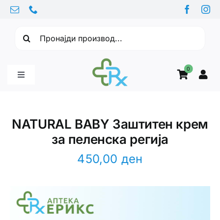
Skip
to
Барајте:
content
0
Toggle
Navigation
Бебе производи
NATURAL BABY Заштитен крем
за пеленска регија
Витамини
450,00
ден
Здравје
Здравствени проблеми