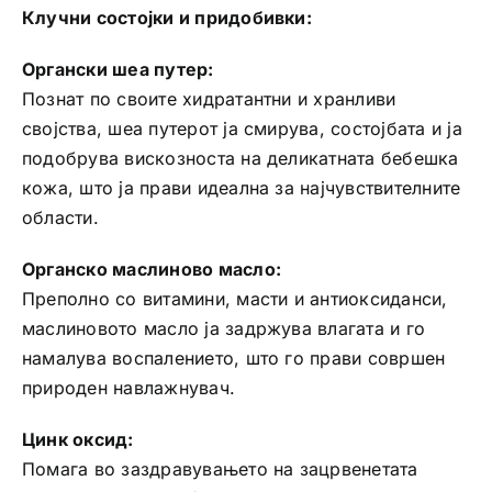
Клучни состојки и придобивки:
Органски шеа путер:
Познат по своите хидратантни и хранливи
својства, шеа путерот ја смирува, состојбата и ја
подобрува вискозноста на деликатната бебешка
кожа, што ја прави идеална за најчувствителните
области.
Органско маслиново масло:
Преполно со витамини, масти и антиоксиданси,
маслиновото масло ја задржува влагата и го
намалува воспалението, што го прави совршен
природен навлажнувач.
Цинк оксид:
Помага во заздравувањето на зацрвенетата