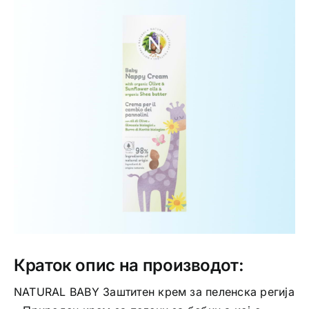
Интимно здравје
Лична хигиена
Медицински апрати
Нега на кожа
Краток опис на производот:
NATURAL BABY Заштитен крем за пеленска регија