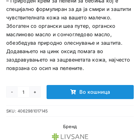
– Природен крем за пелени за бебиња кој е
специјално формулиран за да ја смири и заштити
чувствителната кожа на вашето малечко.
Збогатен со органски шеа путер, органско
маслиново масло и сончогледово масло,
обезбедува природно олеснување и заштита.
Додавањето на цинк оксид помага во
заздравувањето на зацрвенетата кожа, најчесто
поврзана со осип на пелените.
Во кошница
NATURAL
BABY
SKU:
4062981017145
Заштитен
крем
Бренд
за
пеленска