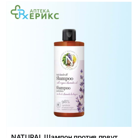
NATURAL Шампон против првут