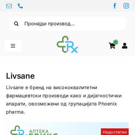
Skip
to
Барајте:
content
0
Toggle
Navigation
Бебе производи
Livsane
Витамини
Livsane е бренд на висококвалитетни
фармацевтски производи како и дијагностички
апарати, овозможени од групацијата Phoenix
Здравје
pharma.
Здравствени проблеми
Недостапен