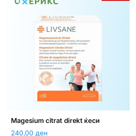
Интимно здравје
Лична хигиена
Медицински апрати
Нега на кожа
Magesium citrat direkt ќеси
240,00
ден