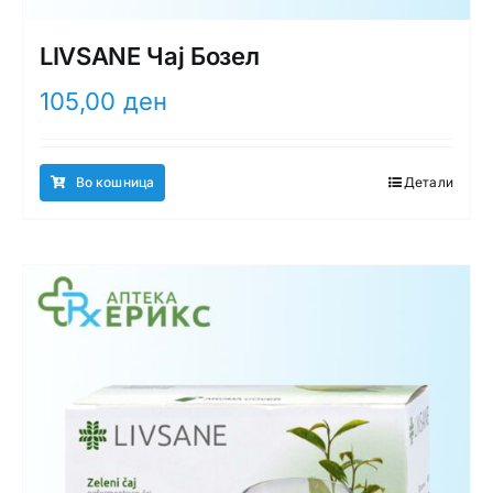
LIVSANE Чај Бозел
105,00
ден
Во кошница
Детали