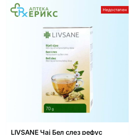
Недостапен
LIVSANE Чај Бел слез рефус