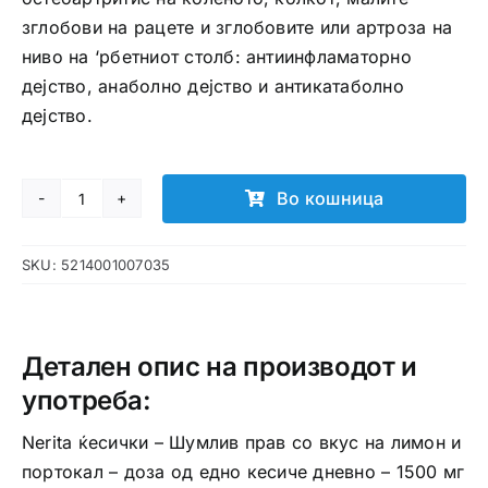
зглобови на рацете и зглобовите или артроза на
ниво на ‘рбетниот столб: антиинфламаторно
дејство, анаболно дејство и антикатаболно
дејство.
Во кошница
Nerita
ќесички
SKU:
5214001007035
количина
Детален опис на производот и
употреба:
Nerita ќесички – Шумлив прав со вкус на лимон и
портокал – доза од едно кесиче дневно – 1500 мг