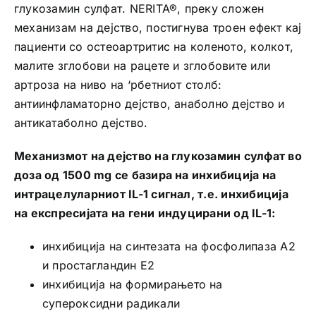
глукозамин сулфат. NERITA®, преку сложен
механизам на дејство, постигнува троен ефект кај
пациенти со остеоартритис на коленото, колкот,
малите зглобови на рацете и зглобовите или
артроза на ниво на ‘рбетниот столб:
антиинфламаторно дејство, анаболно дејство и
антикатаболно дејство.
Механизмот на дејство на глукозамин сулфат во
доза од 1500 mg се базира на инхибиција на
интрацелуларниот IL-1 сигнал, т.е. инхибиција
на експресијата на гени индуцирани од IL-1:
инхибиција на синтезата на фосфолипаза А2
и простагландин Е2
инхибиција на формирањето на
супероксидни радикали