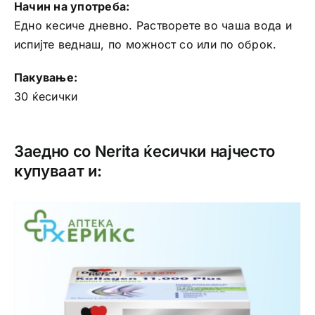
Начин на употреба:
Едно кесиче дневно. Растворете во чаша вода и
испијте веднаш, по можност со или по оброк.
Пакување:
30 ќесички
Заедно со Nerita ќесички најчесто
купуваат и: