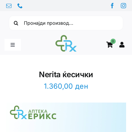
Skip
to
Барајте:
content
0
Toggle
Navigation
Бебе производи
Nerita ќесички
Витамини
1.360,00
ден
Здравје
Здравствени проблеми