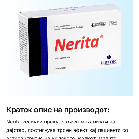
Интимно здравје
Лична хигиена
Медицински апрати
Нега на кожа
Краток опис на производот:
Nerita ќесички преку сложен механизам на
дејство, постигнува троен ефект кај пациенти со
остеоартритис на коленото, колкот, малите