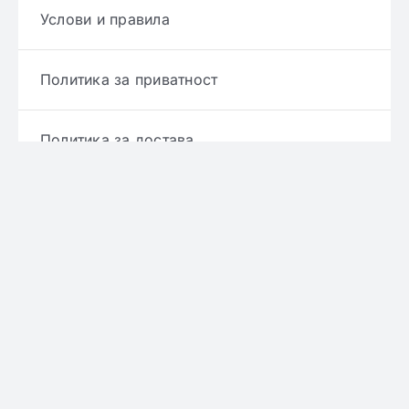
Услови и правила
Политика за приватност
Политика за достава
Политика за враќање производ
Политика за рефундирање
© Copyright 2022 - 2026 | Онлајн аптека ЕРИКС
сите права се задржани