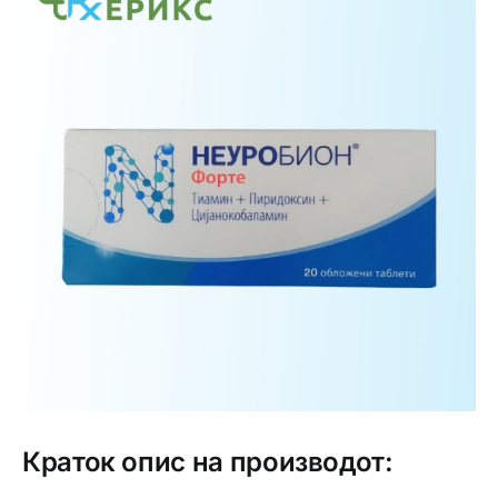
Интимно здравје
Лична хигиена
Медицински апрати
Нега на кожа
Краток опис на производот: