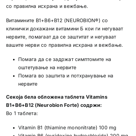
со правилна исхрана и вежбање.
Витамините B1+B6+B12 (NEUROBION®) со
клинички докажани витамини Б кои ги негуваат
нервите, помагаат да се заштитат и негуваат
вашите нерви со правилна исхрана и вежбање.
Помага да се задржат симптомите на
оштетување на нервите
Помага во заштита и потхранување на
нервите
Секоја бела обложена таблета Vitamins
B1+B6+B12 (Neurobion Forte) содржи:
Во 1 таблета:
Vitamin B1 (thiamine mononitrate) 100 mg
Vitamin B6 (pyridoxine hydrochloride) 200 mg