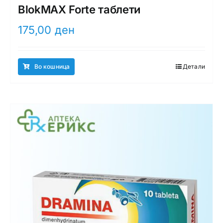
BlokMAX Forte таблети
175,00
ден
Во кошница
Детали