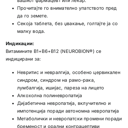
вашиот фармацевт или лекар.
Прочитајте го внимателно упатството пред
да го земете.
Секоја таблета, без џвакање, голтајте ја со
малку вода.
Индикации:
Витамините B1+B6+B12 (NEUROBION®) се
индицирани за:
Невритис и невралгија, особено цервикален
синдром, синдром на рамо-рака,
лумбалгија, ишијас, пареза на лицето
Алкохолна полиневропатија
Дијабетична невропатија, вклучително и
импотенција поради автономна невропатија
Метаболички и невропатски промени поради
бременост и орални контрацептиви