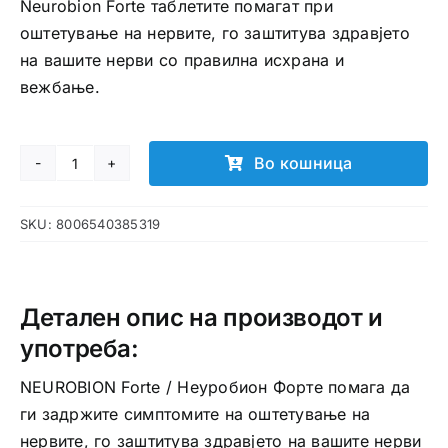
Neurobion Forte таблетите помагат при
оштетување на нервите, го заштитува здравјето
на вашите нерви со правилна исхрана и
вежбање.
Во кошница
NEUROBION
Forte
SKU:
8006540385319
таблети
количина
Детален опис на производот и
употреба:
NEUROBION Forte / Неуробион Форте помага да
ги задржите симптомите на оштетување на
нервите, го заштитува здравјето на вашите нерви