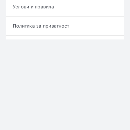
Услови и правила
Политика за приватност
Политика за достава
Политика за враќање производ
Политика за рефундирање
© Copyright 2022 - 2026 | Онлајн аптека ЕРИКС
сите права се задржани