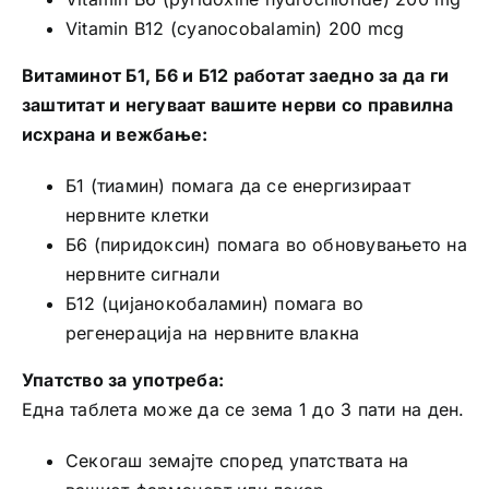
Vitamin B12 (cyanocobalamin) 200 mcg
Витаминот Б1, Б6 и Б12 работат заедно за да ги
заштитат и негуваат вашите нерви со правилна
исхрана и вежбање:
Б1 (тиамин) помага да се енергизираат
нервните клетки
Б6 (пиридоксин) помага во обновувањето на
нервните сигнали
Б12 (цијанокобаламин) помага во
регенерација на нервните влакна
Упатство за употреба:
Една таблета може да се зема 1 до 3 пати на ден.
Секогаш земајте според упатствата на