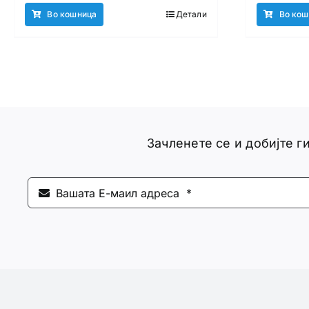
Во кошница
Детали
Во кош
Зачленете се и добијте 