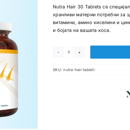
Nutra Hair 30 Tablets се специј
хранливи материи потребни за зд
витамини, амино киселини и цин
и бојата на вашата коса.
Nutra
Hair
SKU:
nutra-hair-tableti
таблети
количина