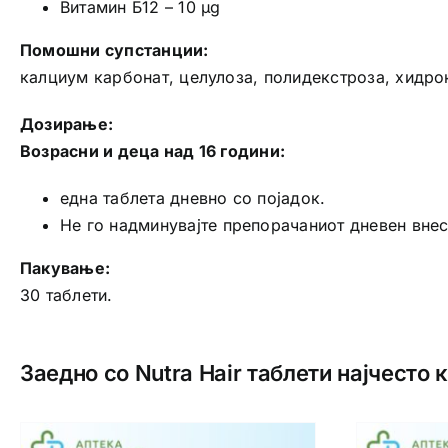
Витамин Б12 – 10 µg
Помошни супстанции:
калциум карбонат, целулоза, полидекстроза, хидро
Дозирање:
Возрасни и деца над 16 години:
една таблета дневно со појадок.
Не го надминувајте препорачаниот дневен внес
Пакување:
30 таблети.
Заедно со Nutra Hair таблети најчесто 