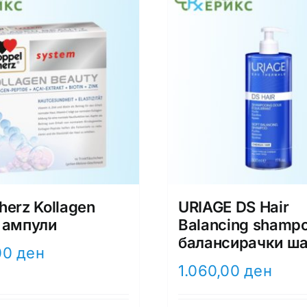
herz Kollagen
URIAGE DS Hair
 ампули
Balancing shamp
балансирачки ш
00
ден
1.060,00
ден