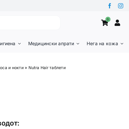
0
игиена
Медицински апрати
Нега на кожа
оса и нокти
»
Nutra Hair таблети
водот: