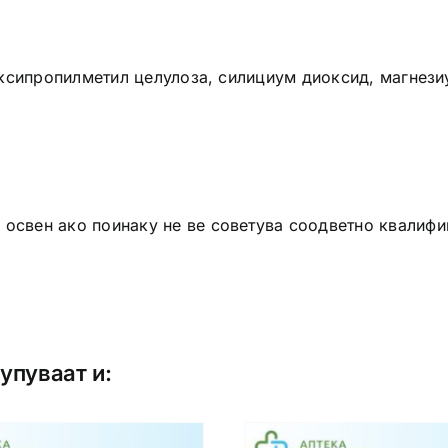
ксипропилметил целулоза, силициум диоксид, магнезиу
 освен ако поинаку не ве советува соодветно квалифи
купуваат и: