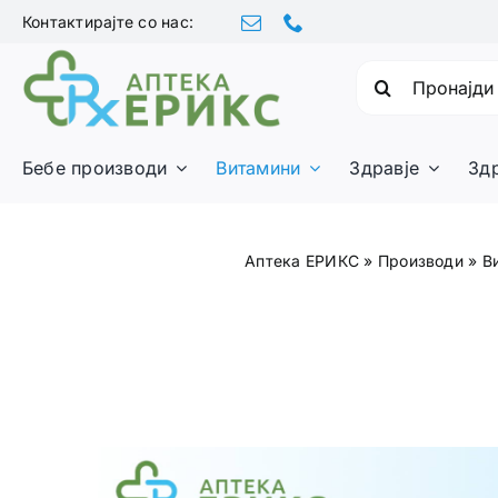
Skip
Контактирајте со нас:
to
content
Барајте:
Бебе производи
Витамини
Здравје
Зд
Аптека ЕРИКС
»
Производи
»
В