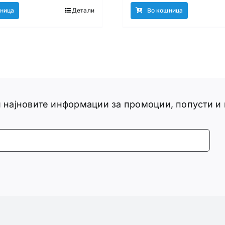
ница
Детали
Во кошница
ги најновите информации за промоции, попусти и