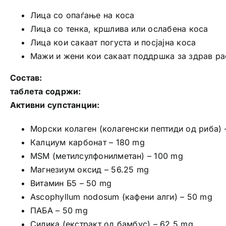
Лица со опаѓање на коса
Лица со тенка, кршлива или ослабена коса
Лица кои сакаат погуста и посјајна коса
Мажи и жени кои сакаат поддршка за здрав ра
Состав:
таблета содржи:
Активни супстанции:
Морски колаген (колагенски пептиди од риба) 
Калциум карбонат – 180 mg
MSM (метилсулфонилметан) – 100 mg
Магнезиум оксид – 56.25 mg
Витамин Б5 – 50 mg
Ascophyllum nodosum (кафени алги) – 50 mg
ПАБА – 50 mg
Силика (екстракт од бамбус) – 62.5 mg