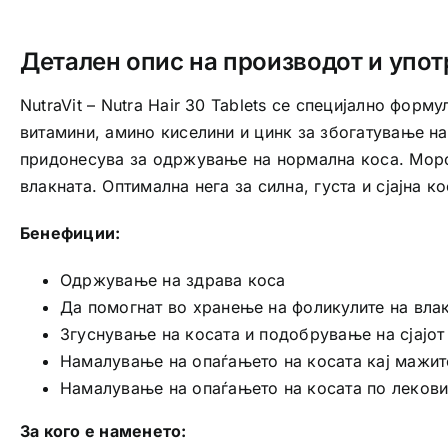
Детален опис на производот и упот
NutraVit – Nutra Hair 30 Tablets се специјално фор
витамини, амино киселини и цинк за збогатување на
придонесува за одржување на нормална коса. Морс
влакната. Оптимална нега за силна, густа и сјајна к
Бенефиции:
Одржување на здрава коса
Да помогнат во хранење на фоликулите на вла
Згуснување на косата и подобрување на сјајот
Намалување на опаѓањето на косата кај мажит
Намалување на опаѓањето на косата по лекови
За кого е наменето: