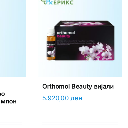
Orthomol Beauty вијали
oo
5.920,00
ден
ампон