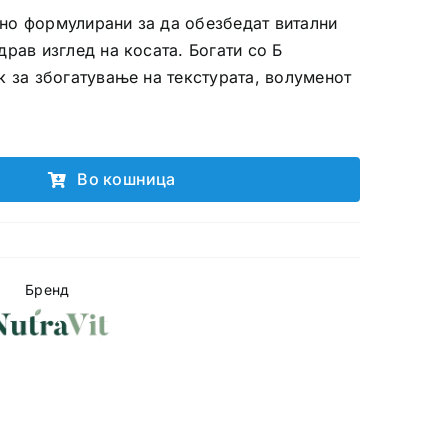
ално формулирани за да обезбедат витални
рав изглед на косата. Богати со Б
к за збогатување на текстурата, волуменот
Во кошница
Бренд