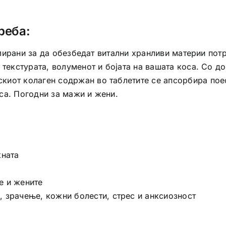
реба:
мулирани за да обезбедат витални хранливи материи потр
 текстурата, волуменот и бојата на вашата коса. Со д
киот колаген содржан во таблетите се апсорбира поеф
оса. Погодни за мажи и жени.
кната
е и жените
, зрачење, кожни болести, стрес и анксиозност