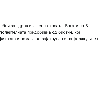
ебни за здрав изглед на косата. Богати со Б
ополнителната придобивка од биотин, кој
икасно и помага во зајакнување на фоликулите на