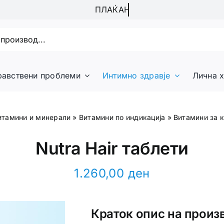
равствени проблеми
Интимно здравје
Лична х
итамини и минерали
»
Витамини по индикација
»
Витамини за к
Nutra Hair таблети
1.260,00
ден
Краток опис на произ