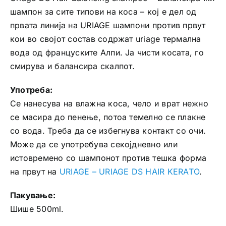
шампон за сите типови на коса – кој е дел од
првата линија на URIAGE шампони против првут
кои во својот состав содржат uriage термална
вода од француските Алпи. Ја чисти косата, го
смирува и балансира скалпот.
Употреба:
Се нанесува на влажна коса, чело и врат нежно
се масира до пенење, потоа темелно се плакне
со вода. Треба да се избегнува контакт со очи.
Може да се употребува секојдневно или
истовремено со шампонот против тешка форма
на првут на
URIAGE – URIAGE DS HAIR KERATO
.
Пакување:
Шише 500ml.