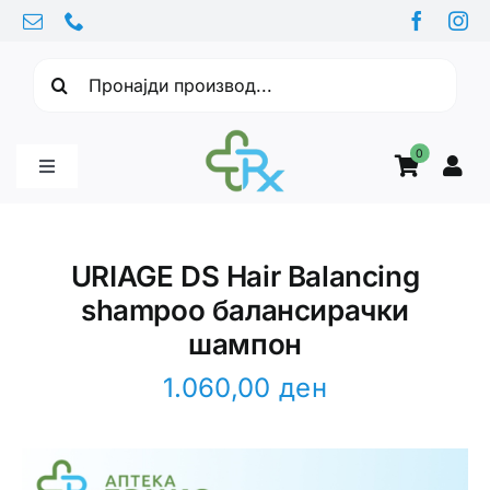
Skip
to
Барајте:
content
0
Toggle
Navigation
Бебе производи
URIAGE DS Hair Balancing
shampoo балансирачки
Витамини
шампон
Здравје
1.060,00
ден
Здравствени проблеми