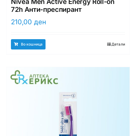
Nivea Men Active Energy Roll-on
72h Анти-преспирант
210,00
ден
Во кошница
Детали