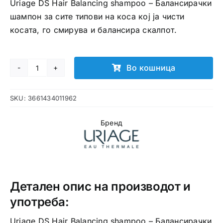
Uriage DS Hair Balancing shampoo – Балансирачки
шампон за сите типови на коса кој ја чисти
косата, го смирува и балансира скалпот.
Во кошница
URIAGE
DS
SKU:
3661434011962
Hair
Balancing
Бренд
shampoo
балансирачки
шампон
количина
Детален опис на производот и
употреба:
Uriage DS Hair Balancing shampoo – Балансирачки