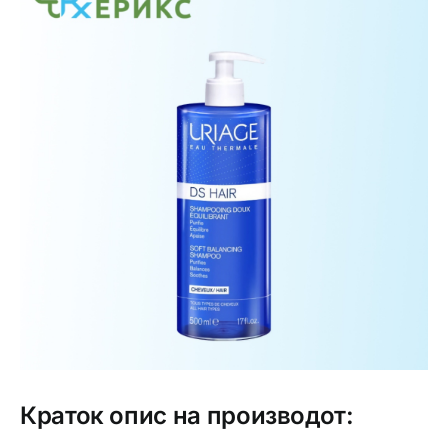
Интимно здравје
Лична хигиена
Медицински апрати
Нега на кожа
Краток опис на производот: