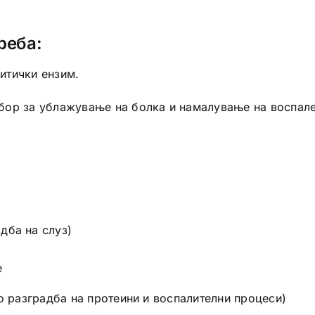
реба:
литички ензим.
бор за ублажување на болка и намалување на воспале
дба на слуз)
е
о разградба на протеини и воспалителни процеси)