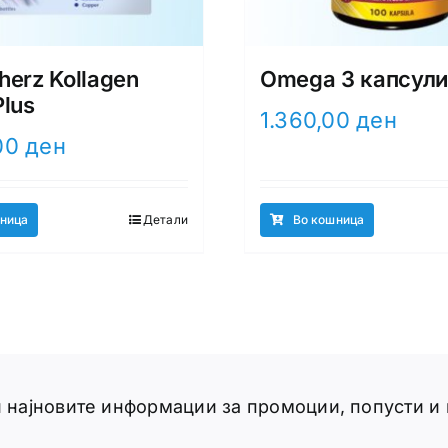
herz Kollagen
Omega 3 капсул
Plus
1.360,00
ден
00
ден
ница
Детали
Во кошница
ги најновите информации за промоции, попусти и