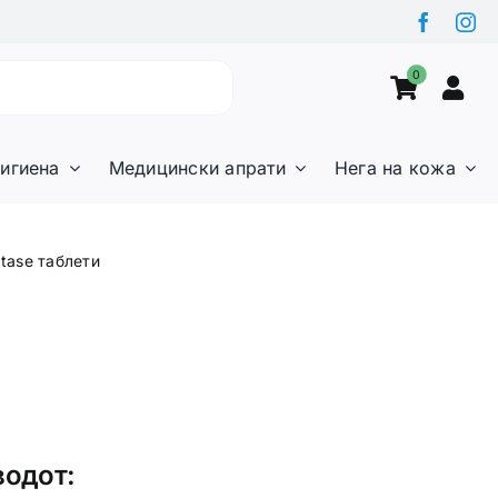
0
игиена
Медицински апрати
Нега на кожа
ptase таблети
водот: