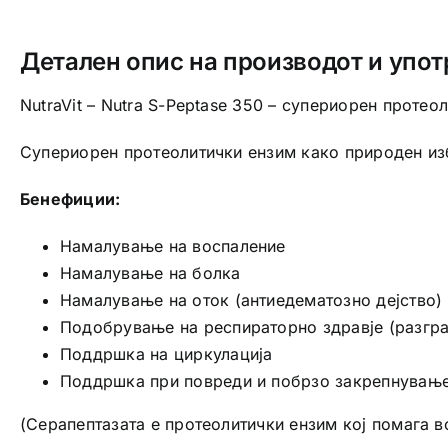
Детален опис на производот и упот
NutraVit – Nutra S-Peptase 350 – супериорен протео
Супериорен протеолитички ензим како природен из
Бенефиции:
Намалување на воспаление
Намалување на болка
Намалување на оток (антиедематозно дејство)
Подобрување на респираторно здравје (разгра
Поддршка на циркулација
Поддршка при повреди и побрзо закрепнувањ
(Серапептазата е протеолитички ензим кој помага в