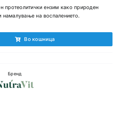
ен протеолитички ензим како природен
и намалување на воспалението.
Во кошница
Бренд