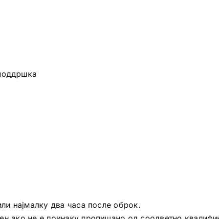
 поддршка
или најмалку два часа после оброк.
ен ако не е поинаку пропишано од соодветно квалифи