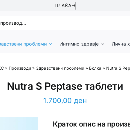
равствени проблеми
Интимно здравје
Лична х
КС
»
Производи
»
Здравствени проблеми
»
Болка
»
Nutra S Pe
Nutra S Peptase таблети
1.700,00
ден
Краток опис на произ