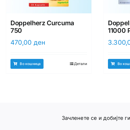
Doppelherz Curcuma
Doppel
750
11000 
470,00
ден
3.300,
Во кошница
Детали
Во кош
Зачленете се и добијте 