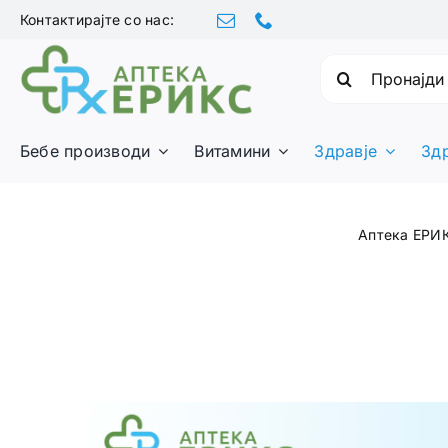
Skip
Контактирајте со нас:
to
content
Барајте:
Бебе производи
Витамини
Здравје
Зд
Аптека ЕРИ