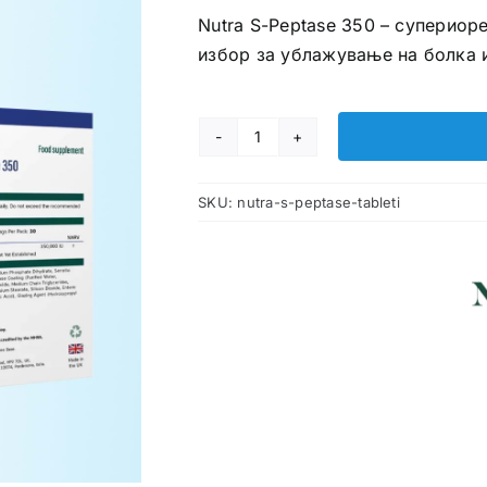
Nutra S-Peptase 350 – супериор
избор за ублажување на болка 
Nutra
S
SKU:
nutra-s-peptase-tableti
Peptase
таблети
количина