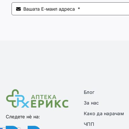
Блог
За нас
Како да нарачам
Следете нѐ на:
ЧПП