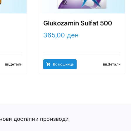
и
Glukozamin Sulfat 500
365,00
ден
Детали
Во кошница
Детали
 нови достапни производи