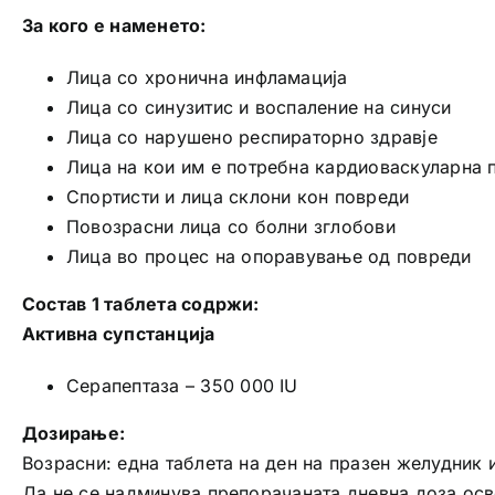
За кого е наменето:
Лица со хронична инфламација
Лица со синузитис и воспаление на синуси
Лица со нарушено респираторно здравје
Лица на кои им е потребна кардиоваскуларна
Спортисти и лица склони кон повреди
Повозрасни лица со болни зглобови
Лица во процес на опоравување од повреди
Состав 1 таблета содржи:
Активна супстанција
Серапептаза – 350 000 IU
Дозирање:
Возрасни: една таблета на ден на празен желудник 
Да не се надминува препорачаната дневна доза осв