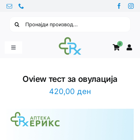
Skip
to
Барајте:
content
0
Toggle
Navigation
Бебе производи
Oview тест за овулација
Витамини
420,00
ден
Здравје
Здравствени проблеми