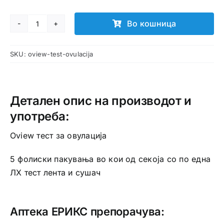
Во кошница
Oview
тест
SKU:
oview-test-ovulacija
за
овулација
количина
Детален опис на производот и
употреба:
Oview тест за овулација
5 фолиски пакувања во кои од секоја со по една
ЛХ тест лента и сушач
Аптека ЕРИКС препорачува: