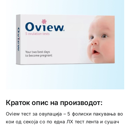
Интимно здравје
Лична хигиена
Медицински апрати
Нега на кожа
Краток опис на производот:
Oview тест за овулација – 5 фолиски пакувања во
кои од секоја со по една ЛХ тест лента и сушач