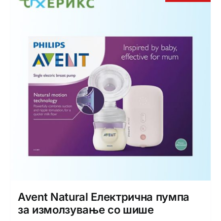
Avent Natural Електрична пумпа
за измолзување со шише