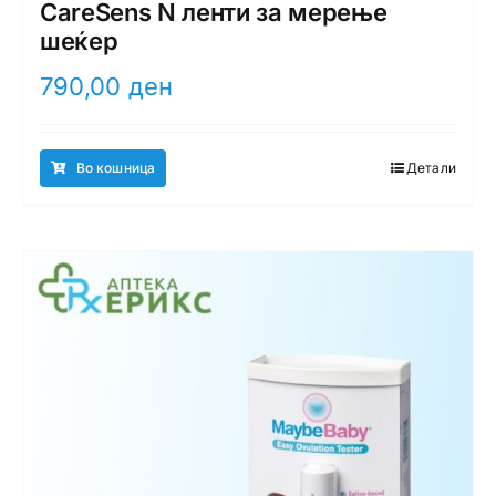
CareSens N ленти за мерење
шеќер
790,00
ден
Во кошница
Детали