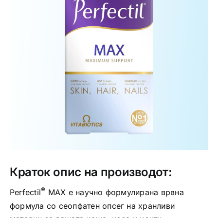
Интимно здравје
Лична хигиена
Медицински апрати
Нега на кожа
Краток опис на производот:
®
Perfectil
MAX е научно формулирана врвна
формула со сеопфатен опсег на хранливи