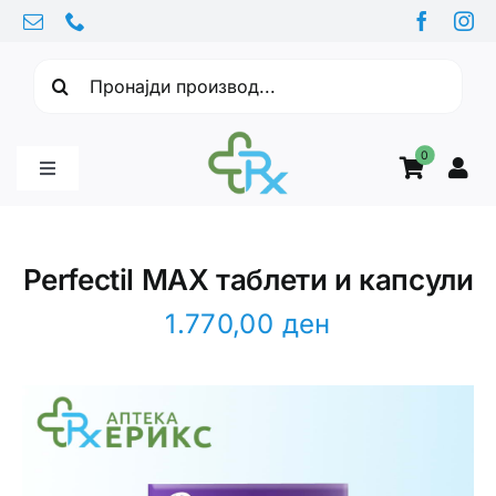
Skip
to
Барајте:
content
0
Toggle
Navigation
Бебе производи
Perfectil MAX таблети и капсули
Витамини
1.770,00
ден
Здравје
Здравствени проблеми