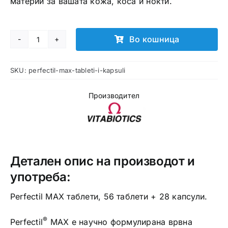
материи за вашата кожа, коса и нокти.
Во кошница
Perfectil
MAX
SKU:
perfectil-max-tableti-i-kapsuli
таблети
и
Производител
капсули
количина
Детален опис на производот и
употреба:
Perfectil MAX таблети, 56 таблети + 28 капсули.
®
Perfectil
MAX е научно формулирана врвна