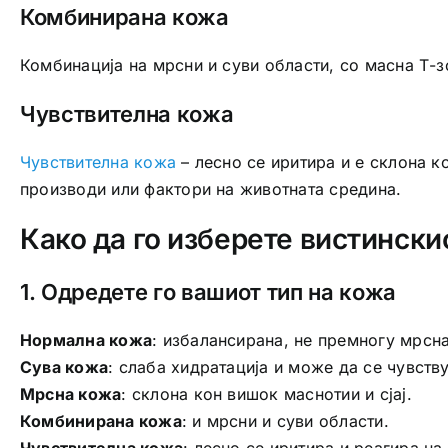
Комбинирана кожа
Комбинација на мрсни и суви области, со масна Т-зо
Чувствителна кожа
Чувствителна кожа
– лесно се иритира и е склона 
производи или фактори на животната средина.
Како да го изберете вистински
1. Одредете го вашиот тип на кожа
Нормална кожа
: избалансирана, не премногу мрсна
Сува кожа
: слаба хидратација и може да се чувству
Мрсна кожа
: склона кон вишок маснотии и сјај.
Комбинирана кожа
: и мрсни и суви области.
Чувствителна кожа
: лесно се иритира и реагира н