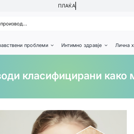
равствени проблеми
Интимно здравје
Лична х
води класифицирани како 