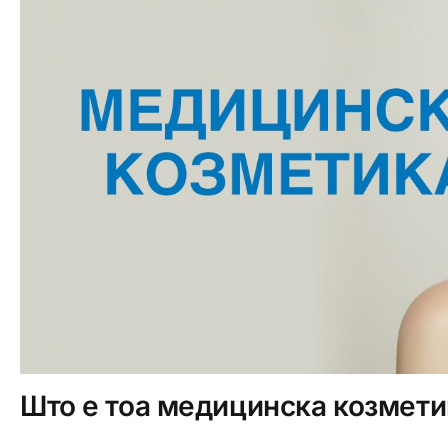
Што е тоа медицинска козмети