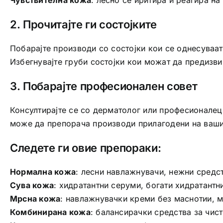
2. Прочитајте ги состојките
Побарајте производи со состојки кои се однесуваа
Избегнувајте груби состојки кои можат да предизви
3. Побарајте професионален совет
Консултирајте се со дерматолог или професионалец 
може да препорача производи прилагодени на ваши
Следете ги овие препораки:
Нормална кожа
: лесни навлажнувачи, нежни средст
Сува кожа
: хидратантни серуми, богати хидратантн
Мрсна кожа
: навлажнувачки креми без маснотии, м
Комбинирана кожа
: балансирачки средства за чис