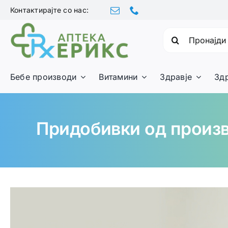
Skip
Контактирајте со нас:
to
content
Барајте:
Бебе производи
Витамини
Здравје
Зд
Придобивки од произ