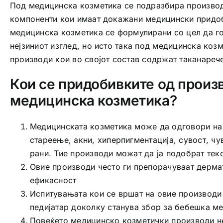
Под медицинска козметика се подразбира производ
компоненти кои имаат докажани медицински придоб
медицинска козметика се формулирани со цел да го
нејзиниот изглед, но исто така под медицинска коз
производи кои во својот состав содржат таканареч
Кои се придобивките од произ
медицинска козметика?
Медицинската козметика може да одговори на
стареење, акни, хиперпигментација, сувост, чу
рани. Тие производи можат да ја подобрат текс
Овие производи често ги препорачуваат дерма
ефикасност
Испитувањата кои се вршат на овие производи 
педијатар доколку станува збор за бебешка м
Повеќето медицинско козметички производи н