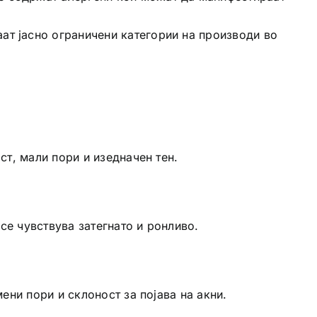
ат јасно ограничени категории на производи во
т, мали пори и изедначен тен.
се чувствува затегнато и ронливо.
ни пори и склоност за појава на акни.