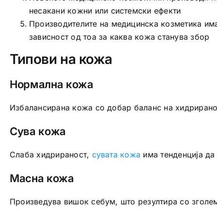
несакани кожни или системски ефекти
Производителите на медицинска козметика има
зависност од тоа за каква кожа станува збор
Типови на кожа
Нормална кожа
Избалансирана кожа со добар баланс на хидриранос
Сува кожа
Слаба хидрираност,
сувата кожа
има тенденција да 
Масна кожа
Произведува вишок себум, што резултира со зголеме