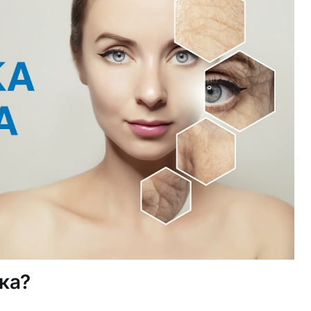
август 31, 2023
Женско здравје: додатоци на
исхрана и брачна
неплодност
Патувањето кон родителството е
лично и одговорно патување, често
обележано со радост, исчекување и
надеж. Сепак, за некои парови, патот
до зачнувањето може да биде полн со
предизвици, од кои еден е брачната
неплодност.
ка?