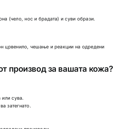
на (чело, нос и брадата) и суви образи.
кон црвенило, чешање и реакции на одредени
от производ за вашата кожа?
 или сува.
ва затегнато.
а одредени производи.