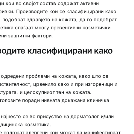
и кои во својот состав содржат активни
ивки. Производите кои се класифицирани како
 подобрат здравјето на кожата, да го подобрат
метика спаѓаат многу превентивни козметички
ени заштитни фактори.
водите класифицирани како
 одредени проблеми на кожата, како што се
вствителност, црвенило како и при изгореници и
турата, и целокупниот тен на кожата.
толозите поради нивната докажана клиничка
најчесто се во присуство на дерматолог и/или
едицинска козметика.
е содржат алергени кои можат да манифестираат