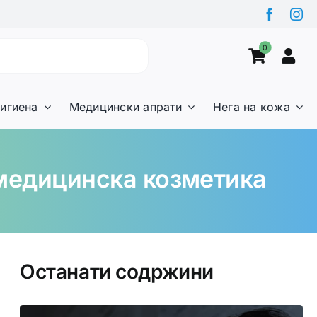
0
игиена
Медицински апрати
Нега на кожа
медицинска козметика
Останати содржини