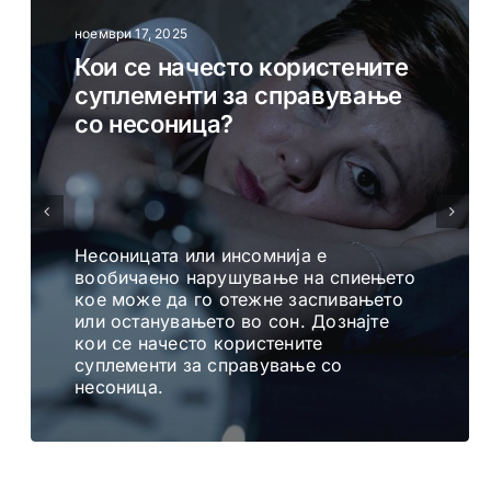
ноември 17, 2025
Кои се начесто користените
суплементи за справување
со несоница?
Несоницата или инсомнија е
вообичаено нарушување на спиењето
кое може да го отежне заспивањето
или останувањето во сон. Дознајте
кои се начесто користените
суплементи за справување со
несоница.