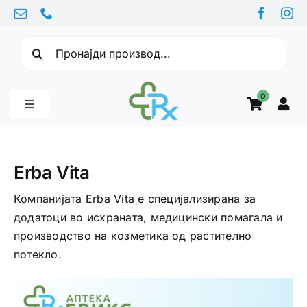
Skip
to
Барајте:
content
0
Toggle
Navigation
Бебе производи
Erba Vita
Витамини
Компанијата Erba Vita е специјализирана за
додатоци во исхраната, медицински помагала и
производство на козметика од растително
Здравје
потекло.
Здравствени проблеми