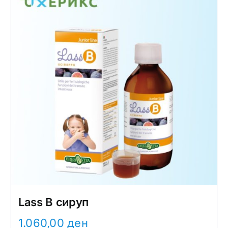
Интимно здравје
Лична хигиена
Медицински апрати
Нега на кожа
Lass B сируп
1.060,00
ден