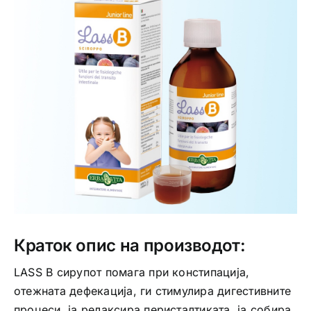
Интимно здравје
Лична хигиена
Медицински апрати
Нега на кожа
Краток опис на производот:
LASS B сирупот помага при констипација,
отежната дефекација, ги стимулира дигестивните
процеси, ја релаксира перисталтиката, ја собира