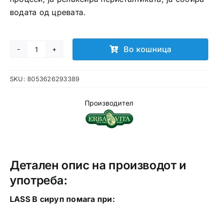
водата од цревата.
Во кошница
Lass
B
SKU:
8053626293389
сируп
количина
Производител
Детален опис на производот и
употреба:
LASS B сируп помага при: