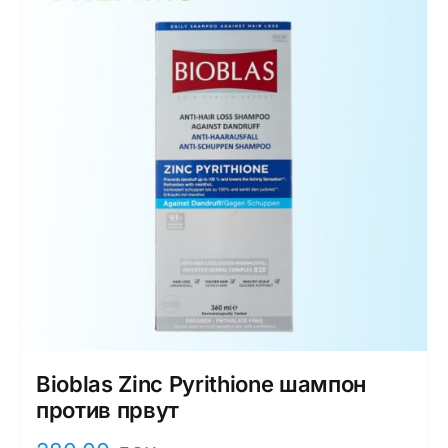
Bioblas Zinc Pyrithione шампон
против првут