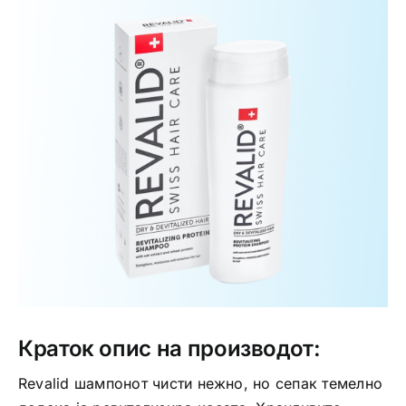
Интимно здравје
Лична хигиена
Медицински апрати
Нега на кожа
Краток опис на производот:
Revalid шампонот чисти нежно, но сепак темелно