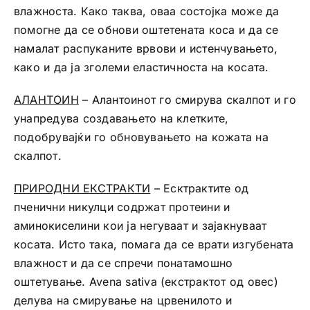
влажноста. Како таква, оваа состојка може да
помогне да се обнови оштетената коса и да се
намалат распуканите врвови и истенчувањето,
како и да ја зголеми еластичноста на косата.
AЛАНТОИН
– Алантоинот го смирува скалпот и го
унапредува создавањето на клетките,
подобрувајќи го обновувањето на кожата на
скалпот.
ПРИРОДНИ ЕКСТРАКТИ
– Есктрактите од
пченични никулци содржат протеини и
аминокиселини кои ја негуваат и зајакнуваат
косата. Исто така, помага да се врати изгубената
влажност и да се спречи понатамошно
оштетување. Avena sativa (екстрактот од овес)
делува на смирување на црвенилото и