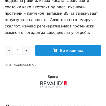
додека ја ревитализира косата. Хранливите
состојки како екстракт од овес, пченични
протеини и пантенол (витамин B5) ја зајакнуваат
структурата на косата. Алантоинот го смирува
скалпот. Revalid регенеративениот протеински
шампон е погоден за секојдневна употреба.
Во кошница
REVALID
Регенеративен
SKU:
7640123391772
шампон
200ml
Бренд
количина