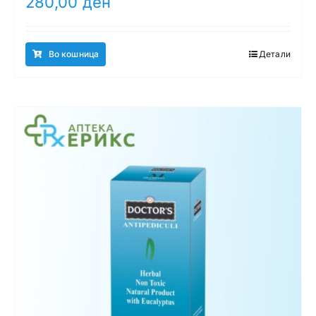
280,00
ден
Во кошница
Детали