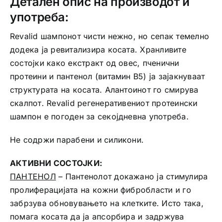
Детален опис на производот и
употреба:
Revalid шампонот чисти нежно, но сепак темелно
додека ја ревитализира косата. Хранливите
состојки како екстракт од овес, пченични
протеини и пантенол (витамин B5) ја зајакнуваат
структурата на косата. Алантоинот го смирува
скалпот. Revalid регенеративениот протеински
шампон е погоден за секојдневна употреба.
Не содржи парабени и силикони.
АКТИВНИ СОСТОЈКИ:
ПАНТЕНОЛ
– Пантенолот докажано ја стимулира
пролиферацијата на кожни фибробласти и го
забрзува обновувањето на клетките. Исто така,
помага косата да ја апсорбира и задржува