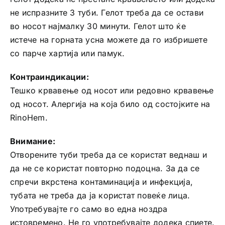
не испразните 3 туби. Гелот треба да се остави
во носот најмалку 30 минути. Гелот што ќе
истече на горната усна можете да го избришете
со парче хартија или памук.
Контраиндикации:
Тешко крвавење од носот или редовно крвавење
од носот. Алергија на која било од состојките на
RinoHem.
Внимание:
Отворените туби треба да се користат веднаш и
да не се користат повторно подоцна. За да се
спречи вкрстена контаминација и инфекција,
тубата не треба да ја користат повеќе лица.
Употребувајте го само во една ноздра
истовремено. Не го употребувајте додека спиете.