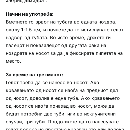
хлорид дихидрат.
Начин на употреба:
Вметнете го врвот на тубата во едната ноздра,
околу 1-1.5 цм, и почнете да го истиснувате гелот
надвор од тубата. Во исто време, држете ги
палецот и показалецот од другата рака на
ноздрата на носот за да ја фиксирате пипетата на
место.
За време на третманот:
Гелот треба да се нанесе во носот. Ако
крвавењето од носот се наоѓа на предниот дел
од носот, доволна е една туба. Ако крвавењето
од носот се наоѓа поназад во носот, може да
бидат потребни две туби, или во исклучителни
случаи, три туби. Продолжете да го нанесувате
гелот додека не престане крвавењето или додека