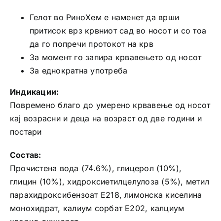
Гелот во РиноХем е наменет да врши
притисок врз крвниот сад во носот и со тоа
да го попречи протокот на крв
За момент го запира крвавењето од носот
За еднократна употреба
Индикации:
Повремено благо до умерено крвавење од носот
кај возрасни и деца на возраст од две години и
постари
Состав:
Прочистена вода (74.6%), глицерол (10%),
глицин (10%), хидроксиетилцелулоза (5%), метил
парахидроксибензоат Е218, лимонска киселина
монохидрат, калиум сорбат Е202, калциум