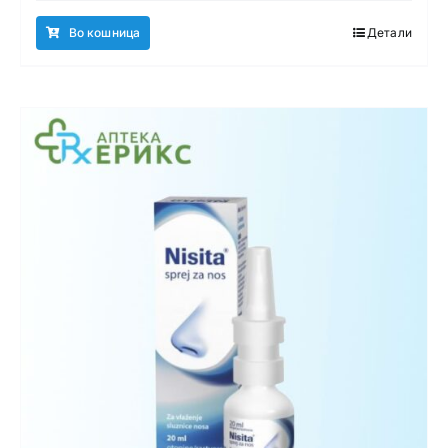
Во кошница
Детали