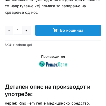
со навртување кој помага за запирање на
крварење од нос
Во кошница
RinoHem
гел
SKU:
rinohem-gel
количина
Производител
Детален опис на производот и
употреба:
Replek RinoHem гел е медицинско средство.