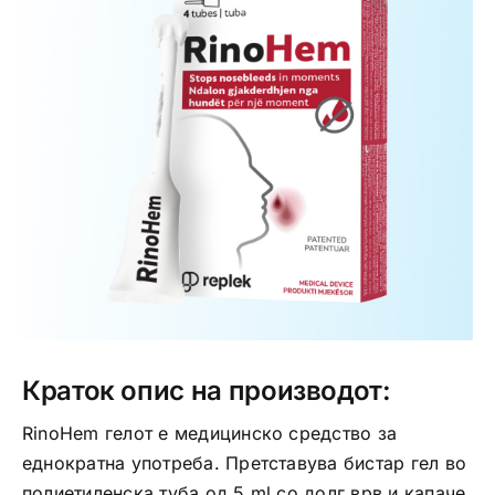
Интимно здравје
Лична хигиена
Медицински апрати
Нега на кожа
Краток опис на производот:
RinoHem гелот е медицинско средство за
еднократна употреба. Претставува бистар гел во
полиетиленска туба од 5 ml со долг врв и капаче