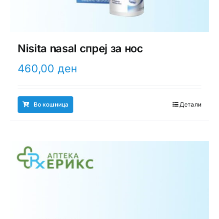
Nisita nasal спреј за нос
460,00
ден
Во кошница
Детали