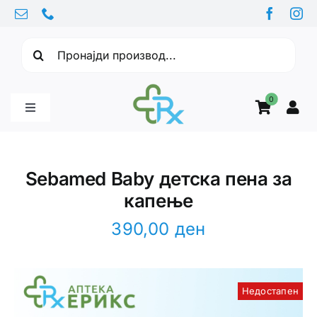
Skip
to
Барајте:
content
0
Toggle
Navigation
Бебе производи
Sebamed Baby детска пена за
капење
Витамини
390,00
ден
Здравје
Недостапен
Здравствени проблеми