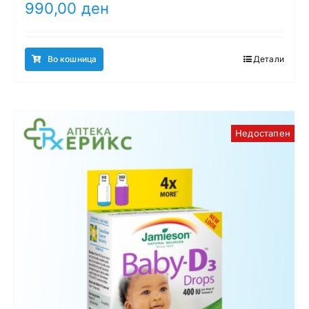
990,00
ден
Во кошница
Детали
Недостапен