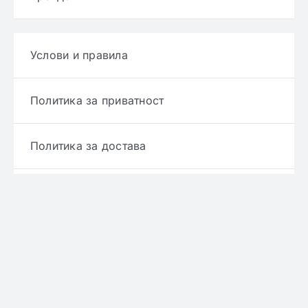
Услови и правила
Политика за приватност
Политика за достава
Политика за враќање производ
Политика за рефундирање
© Copyright 2022 - 2026 | Онлајн аптека ЕРИКС