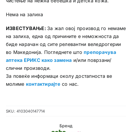
чистење на нежна бебешка и детска кожа.
Нема на залиха
ИЗВЕСТУВАЊЕ:
За жал овој производ го немаме
на залиха, една од причините е неможноста да
биде нарачан од сите релевантни веледрогерии
во Македонија. Погледнете што
препорачува
аптека ЕРИКС како замена
и/или поврзани/
слични производи.
За повеќе информаци околу достапноста ве
молиме
контактирајте
со нас.
SKU:
4103040147714
Бренд