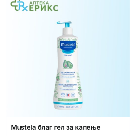
Mustela благ гел за капење