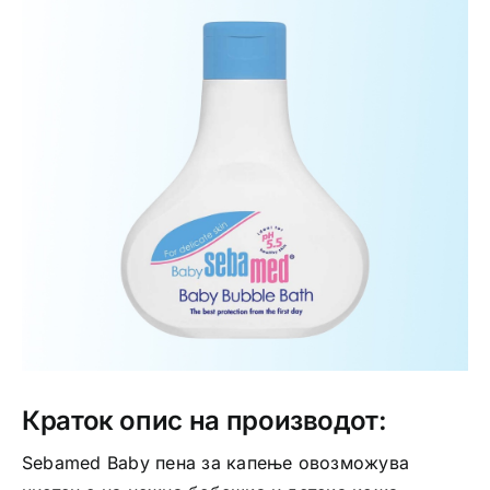
Интимно здравје
Лична хигиена
Медицински апрати
Нега на кожа
Краток опис на производот:
Sebamed Baby пена за капење oвозможува