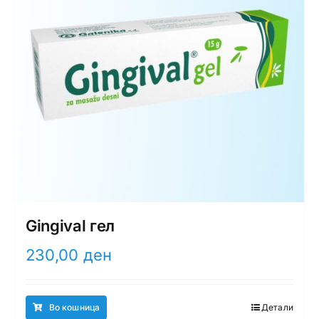
Gingival гел
230,00
ден
Во кошница
Детали