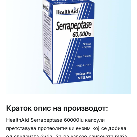
Интимно здравје
Лична хигиена
Медицински апрати
Нега на кожа
Краток опис на производот:
HealthAid Serrapeptase 60000iu капсули
претставува протеолитички ензим кој се добива
од свилената буба. За да излезе свилената буба