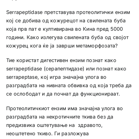
Serrapeptidase претставува протеолитички ензим
кој се добива од кожурецот на свилената буба
која прв пат е култивирана во Кина пред 5000
години. Како излегува свилената буба од својот
кожурец кога ќе ја заврши метаморфозата?
Тие користат дигестивен ензим познат како
serrapeptidase (серапептидазе) или познат како
serrapeptase, кој игра значајна улога во
разградбата на нивната обвивка од која треба да
се ослободат и да почнат да функционираат.
Протеолитичкиот ензим има значајна улога во
разградбата на некротичните ткива без да
предизвика оштетување на здравото,
неоштетено ткиво. Ги разложува