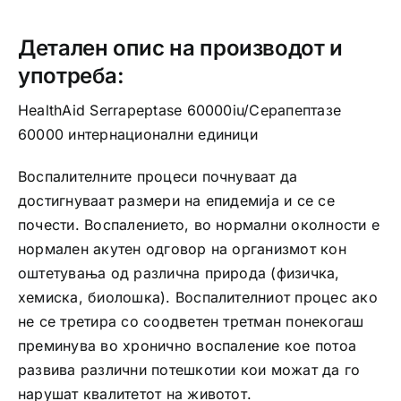
Детален опис на производот и
употреба:
HealthAid Serrapeptase 60000iu/Серапептазе
60000 интернационални единици
Воспалителните процеси почнуваат да
достигнуваат размери на епидемија и се се
почести. Воспалението, во нормални околности е
нормален акутен одговор на организмот кон
оштетувања од различна природа (физичка,
хемиска, биолошка). Воспалителниот процес ако
не се третира со соодветен третман понекогаш
преминува во хронично воспаление кое потоа
развива различни потешкотии кои можат да го
нарушат квалитетот на животот.