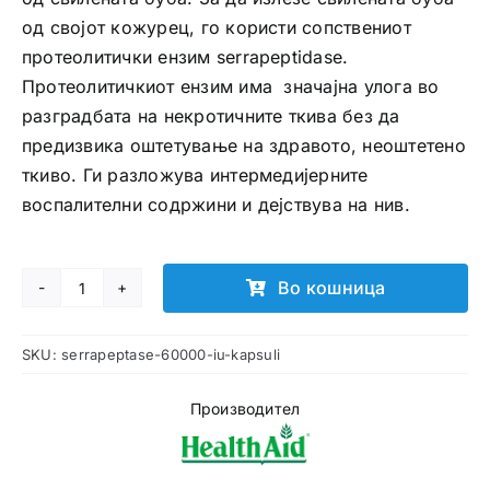
од својот кожурец, го користи сопствениот
протеолитички ензим serrapeptidase.
Протеолитичкиот ензим има значајна улога во
разградбата на некротичните ткива без да
предизвика оштетување на здравото, неоштетено
ткиво. Ги разложува интермедијерните
воспалителни содржини и дејствува на нив.
Во кошница
Serrapeptase
60000iu
SKU:
serrapeptase-60000-iu-kapsuli
капсули
количина
Производител