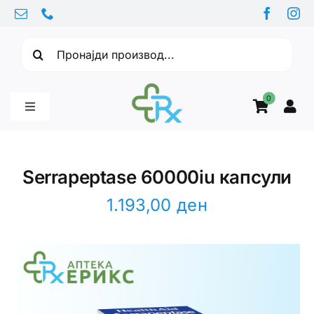
Skip
to
Барајте:
content
0
Toggle
Navigation
Бебе производи
Serrapeptase 60000iu капсули
Витамини
1.193,00
ден
Здравје
Здравствени проблеми