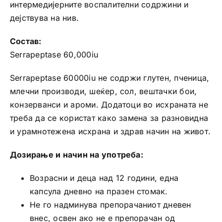
интермедијерните воспалителни содржини и
дејствува на нив.
Состав:
Serrapeptase 60,000iu
Serrapeptase 60000iu не содржи глутен, пченица,
млечни производи, шеќер, сол, вештачки бои,
конзерванси и ароми. Додатоци во исхраната не
треба да се користат како замена за разновидна
и урамнотежена исхрана и здрав начин на живот.
Дозирање и начин на употреба:
Возрасни и деца над 12 години, една
капсула дневно на празен стомак.
Не го надминува препорачаниот дневен
внес, освен ако не е препорачан од