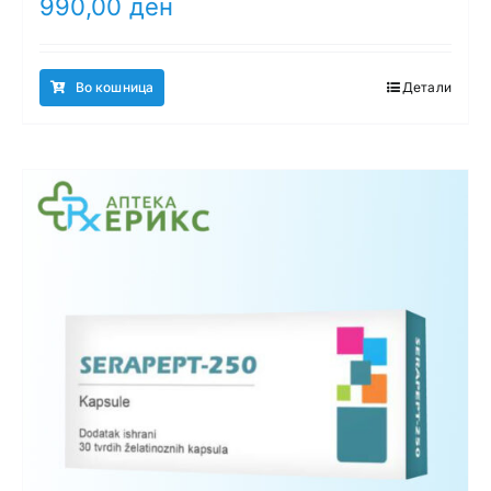
990,00
ден
Во кошница
Детали