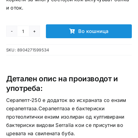
и оток.
Во кошница
Serapept-
250
SKU:
8904271599534
капсули
количина
Детален опис на производот и
употреба:
Серапепт-250 е додаток во исхраната со ензим
серапептаза.Серапептаза е бактериски
протеолитички ензим изолиран од култивирани
бактериски видови Serralia кои се присутни во
цревата на свилената буба.