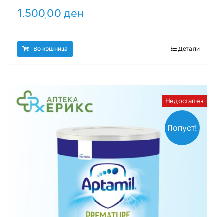
1.500,00
ден
Во кошница
Детали
Недостапен
Попуст!