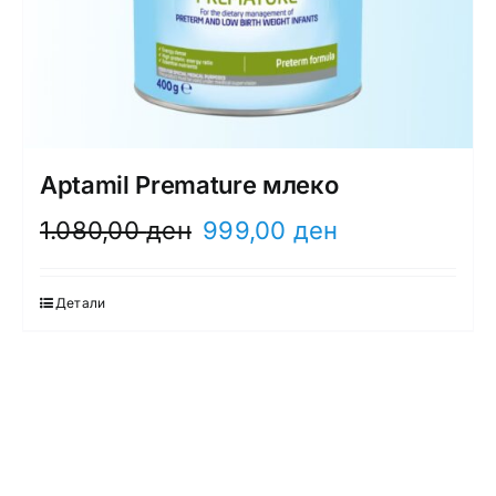
Aptamil Premature млеко
Original
Current
1.080,00
ден
999,00
ден
price
price
was:
is:
Детали
1.080,00 ден.
999,00 ден.