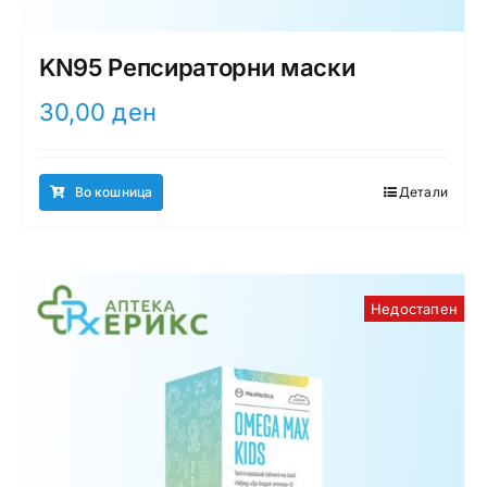
KN95 Репсираторни маски
30,00
ден
Во кошница
Детали
Недостапен