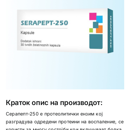
Интимно здравје
Лична хигиена
Медицински апрати
Нега на кожа
Краток опис на производот:
Серапепт-250 е протеолитички ензим кој
разградува одредени протеини на воспаление, се
користи за многу состојби кои вклучуваат болка