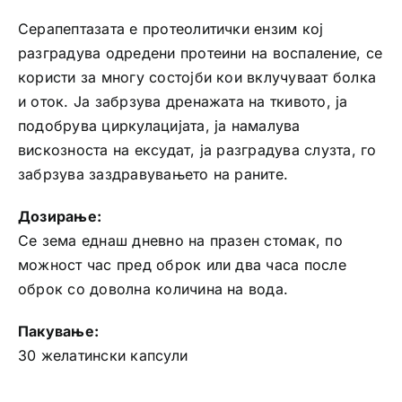
Серапептазата е протеолитички ензим кој
разградува одредени протеини на воспаление, се
користи за многу состојби кои вклучуваат болка
и оток. Ја забрзува дренажата на ткивото, ја
подобрува циркулацијата, ја намалува
вискозноста на ексудат, ја разградува слузта, го
забрзува заздравувањето на раните.
Дозирање:
Се зема еднаш дневно на празен стомак, по
можност час пред оброк или два часа после
оброк со доволна количина на вода.
Пакување:
30 желатински капсули