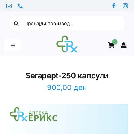
Skip
to
Барајте:
content
0
Toggle
Navigation
Бебе производи
Serapept-250 капсули
Витамини
900,00
ден
Здравје
Здравствени проблеми